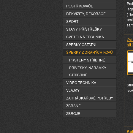
Prs
POSTŘIKOVAČE
leg
REKVIZITY, DEKORACE
(Th
prs
SPORT
sam
STANY, PŘÍSTŘEŠKY
SVĚTELNÁ TECHNIKA
Zví
stř
ŠPERKY OSTATNÍ
ŠPERKY Z DRAHÝCH KOVŮ
PRSTENY STŘÍBRNÉ
PŘÍVĚSKY, NÁRAMKY
STŘÍBRNÉ
VIDEO TECHNIKA
Stř
leb
VLAJKY
ZAHRÁDKÁŘSKÉ POTŘEBY
ZBRANĚ
ZBROJE
Kel