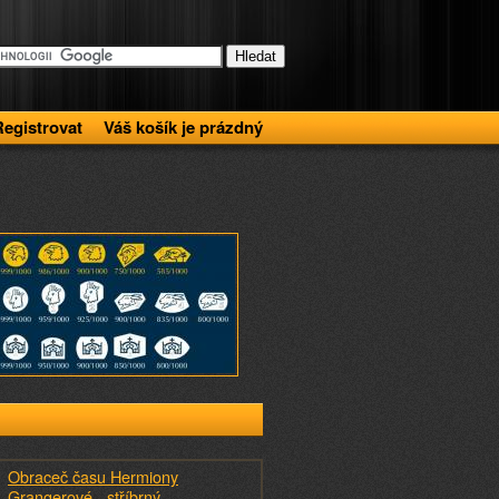
Registrovat
Váš košík je prázdný
Obraceč času Hermiony
Grangerové - stříbrný