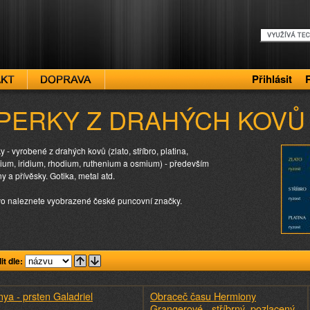
Přihlásit
PERKY Z DRAHÝCH KOVŮ
y - vyrobené z drahých kovů (zlato, stříbro, platina,
ium, iridium, rhodium, ruthenium a osmium) - především
ny a přívěsky. Gotika, metal atd.
o naleznete vyobrazené české puncovní značky.
it dle:
ya - prsten Galadriel
Obraceč času Hermiony
Grangerové - stříbrný, pozlacený