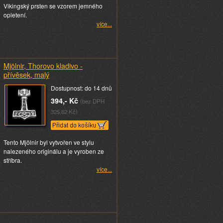
Vikingský prsten se vzorem jemného
opletení.
více...
Mjölnir, Thorovo kladivo -
přívěsek, malý
Dostupnost: do 14 dnů
394,- Kč
(bez DPH
325,62 Kč)
Tento Mjölnir byl vytvořen ve stylu
nalezeného originálu a je vyroben ze
stříbra.
více...