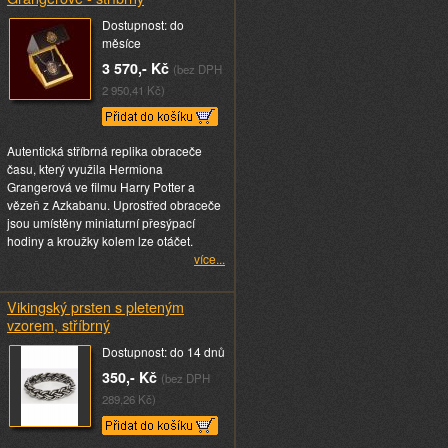
Dostupnost: do
měsíce
3 570,- Kč
(bez DPH
2 950,41 Kč)
Autentická stříbrná replika obraceče
času, který využila Hermiona
Grangerová ve filmu Harry Potter a
vězeň z Azkabanu. Uprostřed obraceče
jsou umístěny miniaturní přesýpací
hodiny a kroužky kolem lze otáčet.
více...
Vikingský prsten s pleteným
vzorem, stříbrný
Dostupnost: do 14 dnů
350,- Kč
(bez DPH
289,26 Kč)