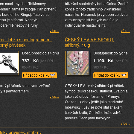
ten moci - symbol Tolkienovy
blízkými společníky boha Odina. Zdobí
endární fantasy trilogie Pán prstenů
konce tohoto tradičního vikinského
e Lord of the Rings). Tato verze
náramku. Náramek je vyroben ze dvou
tenu je stříbrná. Nechybí
zkroucených stříbrných drátů a je
ozřejmě nezbytné runy.
individuálně nastavitelný.
více...
více...
řecí lebka s pentagramem -
ČESKÝ LEV VE SKOKU,
íbrný přívěsek
stříbrný, 10 g
Dostupnost: do 14 dnů
Dostupnost: do týdne
787,- Kč
1 190,- Kč
(bez DPH
(bez DPH
650,41 Kč)
983,47 Kč)
íbrný přívěsek s motivem zvířecí
ČESKÝ LEV - velký stříbrný přívěšek
ky s pentagramem.
symbolizující českou státnost. Lva přijal
více...
jako své erbovní znamení Přemysl
Otakar II. (tehdy ještě jako markrabě
moravský). Lev se poté stal znakem
českých králů, Českého království a
posléze Čech jako takových.
více...
tský přívěsek, stříbrný