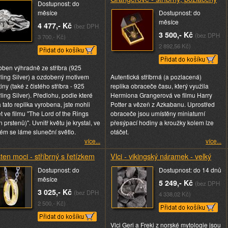
Dostupnost: do
měsíce
Dostupnost: do
měsíce
4 477,- Kč
(bez DPH
3 500,- Kč
(bez DPH
3 700,- Kč)
2 892,56 Kč)
oben výhradně ze stříbra (925
rling Silver) a ozdobený motivem
Autentická stříbrná (a pozlacená)
iny (také z čistého stříbra - 925
replika obraceče času, který využila
ling Silver). Předlohu, podle které
Hermiona Grangerová ve filmu Harry
 tato replika vyrobena, jste mohli
Potter a vězeň z Azkabanu. Uprostřed
ět ve filmu "The Lord of the Rings
obraceče jsou umístěny miniaturní
 prstenů)". Uvnitř květu je krystal, ve
přesýpací hodiny a kroužky kolem lze
rém se láme sluneční světlo.
otáčet.
více...
více...
ten moci - stříbrný s řetízkem
Vlci - vikingský náramek - velký
Dostupnost: do
Dostupnost: do 14 dnů
měsíce
5 249,- Kč
(bez DPH
3 025,- Kč
(bez DPH
4 338,02 Kč)
2 500,- Kč)
Vlci Geri a Freki z norské mytologie jsou