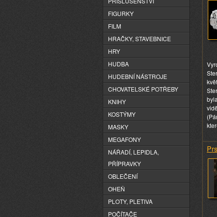
PŘÍSLUŠENSTVÍ
FIGURKY
FILM
HRAČKY, STAVEBNICE
HRY
HUDBA
Vyr
Ste
HUDEBNÍ NÁSTROJE
květ
CHOVATELSKÉ POTŘEBY
Ster
byla
KNIHY
vid
KOSTÝMY
(Pán
kte
MASKY
MEGAFONY
Prs
NÁŘADÍ, LEPIDLA,
PŘÍPRAVKY
OBLEČENÍ
OHEŇ
PLOTY, PLETIVA
POČÍTAČE