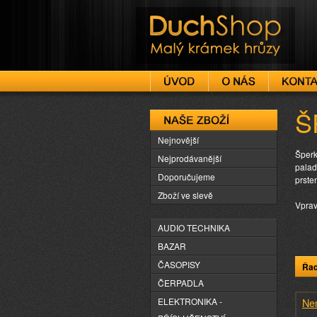
DuchShop
Š
Naše zboží
Nejnovější
Šperk
Nejprodávanější
palad
Doporučujeme
prste
Zboží ve slevě
Vprav
AUDIO TECHNIKA
BAZAR
ČASOPISY
Řad
ČERPADLA
ELEKTRONIKA -
Nen