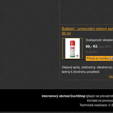
Ballistol - univerzální olejový spr
50 ml
Dostupnost: sklade
99,- Kč
(bez DPH
81,82 Kč)
Olejový sprej. Jedinečný, všestranný 
šetrný k životnímu prostředí.
víc
Internetový obchod DuchShop
týkající se převážně
Kontakt na provoz
Technická realizace: © 