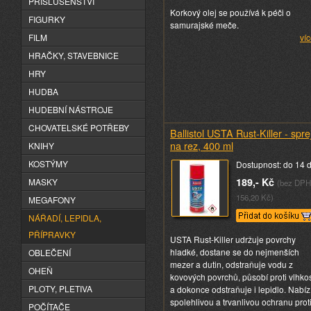
PŘÍSLUŠENSTVÍ
Korkový olej se používá k péči o
FIGURKY
samurajské meče.
FILM
víc
HRAČKY, STAVEBNICE
HRY
HUDBA
HUDEBNÍ NÁSTROJE
CHOVATELSKÉ POTŘEBY
Ballistol USTA Rust-Killer - spre
na rez, 400 ml
KNIHY
KOSTÝMY
Dostupnost: do 14 
189,- Kč
MASKY
(bez DPH
156,20 Kč)
MEGAFONY
NÁŘADÍ, LEPIDLA,
PŘÍPRAVKY
USTA Rust-Killer udržuje povrchy
hladké, dostane se do nejmenších
OBLEČENÍ
mezer a dutin, odstraňuje vodu z
OHEŇ
kovových povrchů, působí proti vlhkos
PLOTY, PLETIVA
a dokonce odstraňuje i lepidlo. Nabíz
spolehlivou a trvanlivou ochranu prot
POČÍTAČE