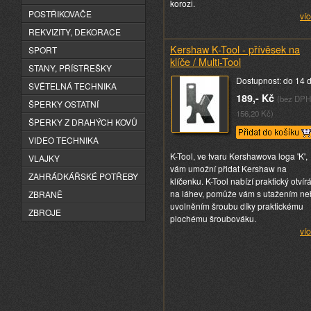
korozi.
POSTŘIKOVAČE
víc
REKVIZITY, DEKORACE
Kershaw K-Tool - přívěsek na
SPORT
klíče / Multi-Tool
STANY, PŘÍSTŘEŠKY
Dostupnost: do 14 
SVĚTELNÁ TECHNIKA
189,- Kč
(bez DPH
ŠPERKY OSTATNÍ
156,20 Kč)
ŠPERKY Z DRAHÝCH KOVŮ
VIDEO TECHNIKA
K-Tool, ve tvaru Kershawova loga 'K',
VLAJKY
vám umožní přidat Kershaw na
ZAHRÁDKÁŘSKÉ POTŘEBY
klíčenku. K-Tool nabízí praktický otvír
na láhev, pomůže vám s utažením n
ZBRANĚ
uvolněním šroubu díky praktickému
ZBROJE
plochému šroubováku.
víc