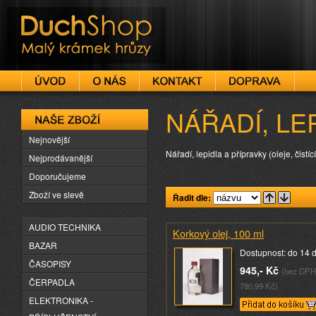
DuchShop
NÁŘADÍ, LE
Naše zboží
Nejnovější
Nářadí, lepidla a přípravky (oleje, čistíc
Nejprodávanější
Doporučujeme
Zboží ve slevě
Řadit dle:
AUDIO TECHNIKA
Korkový olej, 100 ml
BAZAR
Dostupnost: do 14 
ČASOPISY
945,- Kč
(bez DPH
ČERPADLA
780,99 Kč)
ELEKTRONIKA -