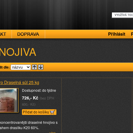
Přihlásit
NOJIVA
it dle:
o Draselná sůl 25 kg
Dostupnost: do týdne
726,- Kč
(bez DPH
600,- Kč)
koncentrovanější draselné hnojivo s
ahem draslíku K20 60%.
více...