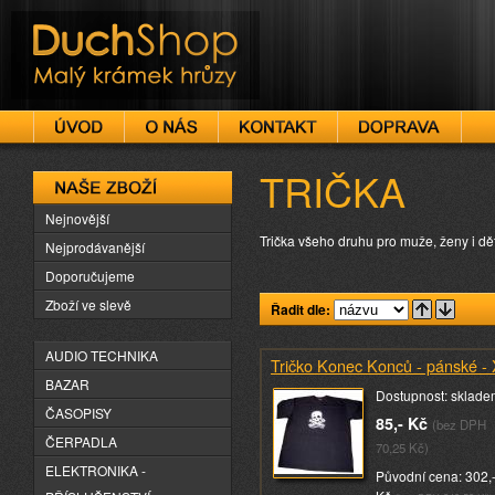
DuchShop
TRIČKA
Naše zboží
Nejnovější
Trička všeho druhu pro muže, ženy i dět
Nejprodávanější
Doporučujeme
Zboží ve slevě
Řadit dle:
AUDIO TECHNIKA
Tričko Konec Konců - pánské -
BAZAR
Dostupnost: sklade
ČASOPISY
85,- Kč
(bez DPH
ČERPADLA
70,25 Kč)
ELEKTRONIKA -
Původní cena: 302,