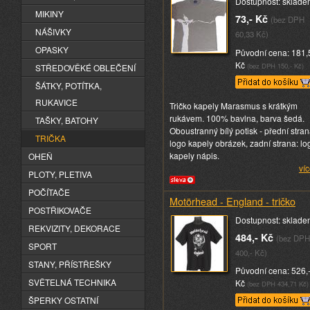
Dostupnost: sklade
MIKINY
73,- Kč
(bez DPH
NÁŠIVKY
60,33 Kč)
OPASKY
Původní cena: 181,
Kč
(bez DPH 150,- Kč)
STŘEDOVĚKÉ OBLEČENÍ
ŠÁTKY, POTÍTKA,
RUKAVICE
Tričko kapely Marasmus s krátkým
rukávem. 100% bavlna, barva šedá.
TAŠKY, BATOHY
Oboustranný bílý potisk - přední stran
TRIČKA
logo kapely obrázek, zadní strana: lo
kapely nápis.
OHEŇ
víc
PLOTY, PLETIVA
POČÍTAČE
Motörhead - England - tričko
POSTŘIKOVAČE
Dostupnost: sklade
REKVIZITY, DEKORACE
484,- Kč
(bez DPH
SPORT
400,- Kč)
STANY, PŘÍSTŘEŠKY
Původní cena: 526,
SVĚTELNÁ TECHNIKA
Kč
(bez DPH 434,71 Kč)
ŠPERKY OSTATNÍ