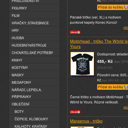
Kč
PŘÍSLUŠENSTVÍ
(bez DPH 249,59 Kč)
FIGURKY
FILM
Pánské tričko (vel. XL) s motivem
punkové kapely Konec Konců!
HRAČKY, STAVEBNICE
víc
HRY
HUDBA
Motörhead - tričko The Wörld Is
HUDEBNÍ NÁSTROJE
Yours
CHOVATELSKÉ POTŘEBY
Dostupnost: sklade
KNIHY
455,- Kč
(bez DPH
KOSTÝMY
376,03 Kč)
MASKY
Původní cena: 605,
Kč
(bez DPH 500,- Kč)
MEGAFONY
NÁŘADÍ, LEPIDLA,
PŘÍPRAVKY
Černé tričko s motivem Motörhead - 
Wörld Is Yours. Různé velikosti.
OBLEČENÍ
víc
BOTY
ČEPICE, KLOBOUKY
Marasmus - tričko
KALHOTY, KRAŤASY