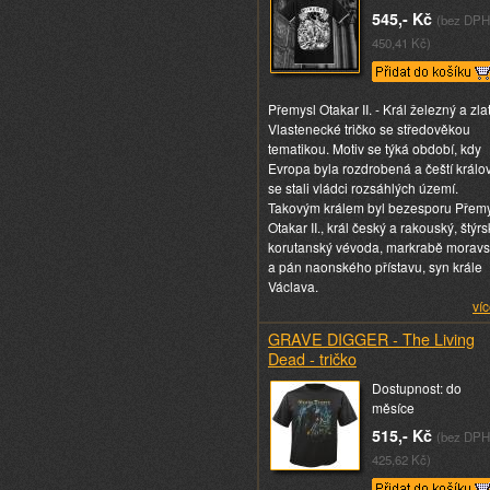
545,- Kč
(bez DPH
450,41 Kč)
Přemysl Otakar II. - Král železný a zlat
Vlastenecké tričko se středověkou
tematikou. Motiv se týká období, kdy
Evropa byla rozdrobená a čeští králo
se stali vládci rozsáhlých území.
Takovým králem byl bezesporu Přem
Otakar II., král český a rakouský, štýrs
korutanský vévoda, markrabě morav
a pán naonského přístavu, syn krále
Václava.
víc
GRAVE DIGGER - The Living
Dead - tričko
Dostupnost: do
měsíce
515,- Kč
(bez DPH
425,62 Kč)