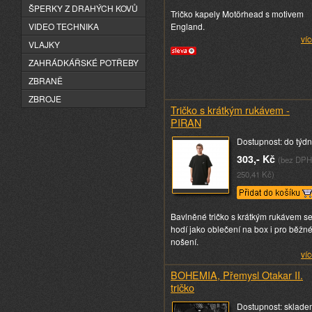
ŠPERKY Z DRAHÝCH KOVŮ
Tričko kapely Motörhead s motivem
England.
VIDEO TECHNIKA
víc
VLAJKY
ZAHRÁDKÁŘSKÉ POTŘEBY
ZBRANĚ
ZBROJE
Tričko s krátkým rukávem -
PIRAN
Dostupnost: do týd
303,- Kč
(bez DPH
250,41 Kč)
Bavlněné tričko s krátkým rukávem s
hodí jako oblečení na box i pro běžn
nošení.
víc
BOHEMIA, Přemysl Otakar II.
tričko
Dostupnost: sklade