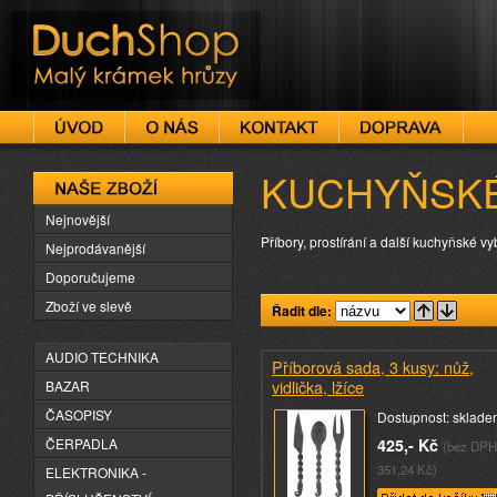
DuchShop
KUCHYŇSKÉ
Naše zboží
Nejnovější
Příbory, prostírání a další kuchyňské v
Nejprodávanější
Doporučujeme
Zboží ve slevě
Řadit dle:
AUDIO TECHNIKA
Příborová sada, 3 kusy: nůž,
vidlička, lžíce
BAZAR
ČASOPISY
Dostupnost: sklade
ČERPADLA
425,- Kč
(bez DPH
351,24 Kč)
ELEKTRONIKA -