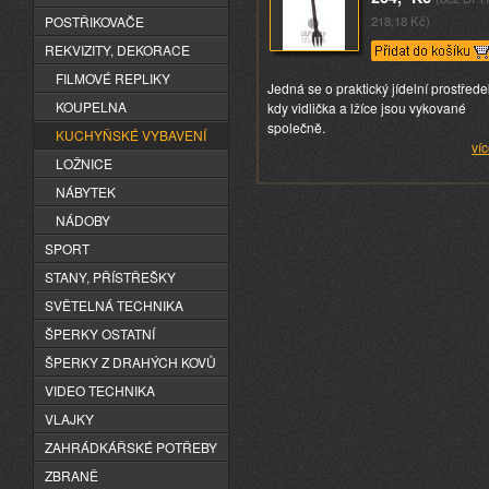
POSTŘIKOVAČE
218,18 Kč)
REKVIZITY, DEKORACE
FILMOVÉ REPLIKY
Jedná se o praktický jídelní prostřede
KOUPELNA
kdy vidlička a lžíce jsou vykované
společně.
KUCHYŇSKÉ VYBAVENÍ
víc
LOŽNICE
NÁBYTEK
NÁDOBY
SPORT
STANY, PŘÍSTŘEŠKY
SVĚTELNÁ TECHNIKA
ŠPERKY OSTATNÍ
ŠPERKY Z DRAHÝCH KOVŮ
VIDEO TECHNIKA
VLAJKY
ZAHRÁDKÁŘSKÉ POTŘEBY
ZBRANĚ