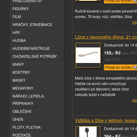
PŘÍSLUŠENSTVÍ
FIGURKY
Ručně kované z oceli podle původní
FILM
vzorku. Tři kusy: nůž, vidlička, lžíce.
víc
HRAČKY, STAVEBNICE
HRY
Lžíce z javorového dřeva, 21 c
HUDBA
Dostupnost: do 14 
HUDEBNÍ NÁSTROJE
155,- Kč
(bez DPH
CHOVATELSKÉ POTŘEBY
128,10 Kč)
KNIHY
KOSTÝMY
Malá lžíce z dřeva evropského javoru
MASKY
Háček na konci vám umožňuje
MEGAFONY
zavěšení při táboření, takže lžíce
nebude ležet v nečistotě.
NÁŘADÍ, LEPIDLA,
víc
PŘÍPRAVKY
OBLEČENÍ
OHEŇ
Vidlička a lžíce v jednom, kova
PLOTY, PLETIVA
Dostupnost: do 14 
POČÍTAČE
264,- Kč
(bez DPH