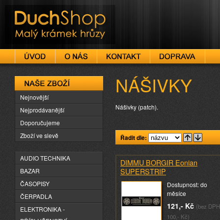
DuchShop
NÁŠIVKY
Naše zboží
Nejnovější
Nášivky (patch).
Nejprodávanější
Doporučujeme
Zboží ve slevě
Řadit dle:
AUDIO TECHNIKA
DIMMU BORGIR Eonian
SUPERSTRIP
BAZAR
ČASOPISY
Dostupnost: do
měsíce
ČERPADLA
121,- Kč
(bez DPH
ELEKTRONIKA -
100,- Kč)