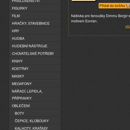
PŘÍSLUŠENSTVÍ
FIGURKY
FILM
Nášivka pro fanoušky Dimmu Borgir 
motivem Eonian.
HRAČKY, STAVEBNICE
víc
HRY
HUDBA
HUDEBNÍ NÁSTROJE
CHOVATELSKÉ POTŘEBY
KNIHY
KOSTÝMY
MASKY
MEGAFONY
NÁŘADÍ, LEPIDLA,
PŘÍPRAVKY
OBLEČENÍ
BOTY
ČEPICE, KLOBOUKY
KALHOTY, KRAŤASY