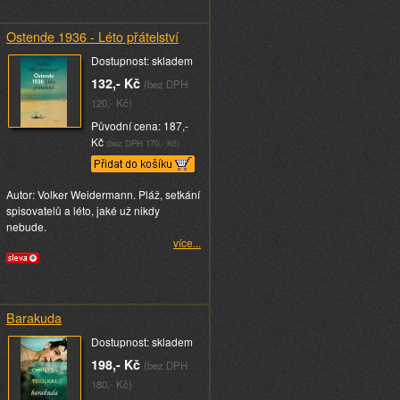
Ostende 1936 - Léto přátelství
Dostupnost: skladem
132,- Kč
(bez DPH
120,- Kč)
Původní cena: 187,-
Kč
(bez DPH 170,- Kč)
Autor: Volker Weidermann. Pláž, setkání
spisovatelů a léto, jaké už nikdy
nebude.
více...
Barakuda
Dostupnost: skladem
198,- Kč
(bez DPH
180,- Kč)