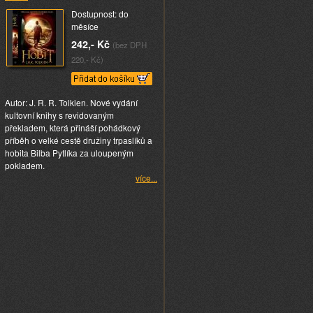
Dostupnost: do
měsíce
242,- Kč
(bez DPH
220,- Kč)
Autor: J. R. R. Tolkien. Nové vydání
kultovní knihy s revidovaným
překladem, která přináší pohádkový
příběh o velké cestě družiny trpaslíků a
hobita Bilba Pytlíka za uloupeným
pokladem.
více...