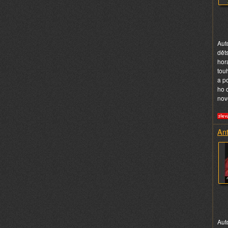
Aut
dět
hor
tou
a p
ho o
nov
Ant
Aut