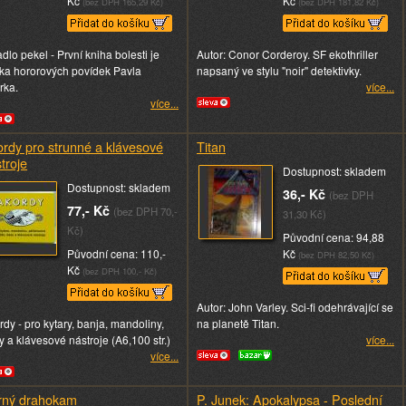
Kč
Kč
(bez DPH 165,29 Kč)
(bez DPH 181,82 Kč)
dlo pekel - První kniha bolesti je
Autor: Conor Corderoy. SF ekothriller
rka hororových povídek Pavla
napsaný ve stylu "noir" detektivky.
rka.
více...
více...
rdy pro strunné a klávesové
Titan
troje
Dostupnost: skladem
Dostupnost: skladem
36,- Kč
(bez DPH
77,- Kč
(bez DPH 70,-
31,30 Kč)
Kč)
Původní cena: 94,88
Původní cena: 110,-
Kč
(bez DPH 82,50 Kč)
Kč
(bez DPH 100,- Kč)
Autor: John Varley. Sci-fi odehrávající se
rdy - pro kytary, banja, mandoliny,
na planetě Titan.
y a klávesové nástroje (A6,100 str.)
více...
více...
rný drahokam
P. Junek: Apokalypsa - Poslední