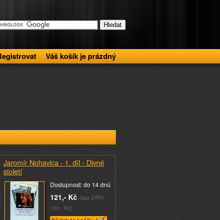
Registrovat
Váš košík je prázdný
Jaromír Nohavica - 1. díl - Divné
století
Dostupnost: do 14 dnů
121,- Kč
(bez DPH
100,- Kč)