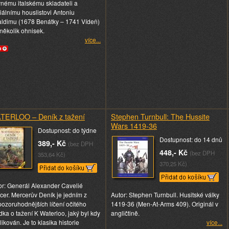
vnému italskému skladateli a
iálnímu houslistovi Antoniu
aldimu (1678 Benátky – 1741 Vídeň)
několik ohnisek.
více...
TERLOO – Deník z tažení
Stephen Turnbull: The Hussite
Wars 1419-36
Dostupnost: do týdne
Dostupnost: do 14 dnů
389,- Kč
(bez DPH
448,- Kč
(bez DPH
353,64 Kč)
370,25 Kč)
or: Generál Alexander Cavelié
cer. Mercerův Deník je jedním z
Autor: Stephen Turnbull. Husitské války
pozoruhodnějších líčení očitého
1419-36 (Men-At-Arms 409). Originál v
dka o tažení K Waterloo, jaký byl kdy
angličtině.
ikován. Je to klasika historie
více...