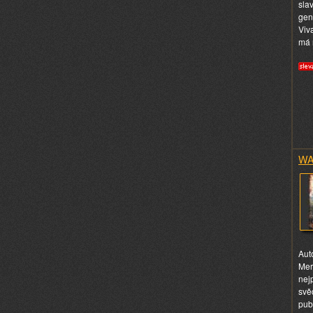
sla
gen
Viv
má 
WA
Aut
Mer
nej
svě
publ