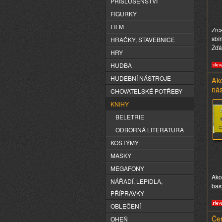
PŘÍSLUŠENSTVÍ
FIGURKY
FILM
Zrca
sbí
HRAČKY, STAVEBNICE
Žďá
HRY
HUDBA
HUDEBNÍ NÁSTROJE
Ako
nás
CHOVATELSKÉ POTŘEBY
KNIHY
BELETRIE
ODBORNÁ LITERATURA
KOSTÝMY
MASKY
MEGAFONY
Ako
NÁŘADÍ, LEPIDLA,
bas
PŘÍPRAVKY
OBLEČENÍ
Če
OHEŇ