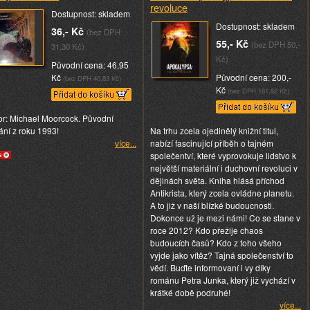
revoluce
Dostupnost: skladem
Dostupnost: skladem
36,- Kč
(bez DPH
55,- Kč
(bez DPH 50,-
31,30 Kč)
Kč)
Původní cena: 46,95
Kč
Původní cena: 200,-
(bez DPH 40,83 Kč)
Kč
(bez DPH 181,82 Kč)
or: Michael Moorcock. Původní
ání z roku 1993!
Na trhu zcela ojedinělý knižní titul,
více...
nabízí fascinující příběh o tajném
společentví, které vyprovokuje lidstvo k
největší materiální i duchovní revoluci v
dějinách světa. Kniha hlásá příchod
Antikrista, který zcela ovládne planetu.
A to již v naší blízké budoucnosti.
Dokonce už je mezi námi! Co se stane v
roce 2012? Kdo přežije chaos
budoucích časů? Kdo z toho všeho
vyjde jako vítěz? Tajná společenství to
vědí. Buďte informovaní i vy díky
románu Petra Junka, který již vychází v
krátké době podruhé!
více...