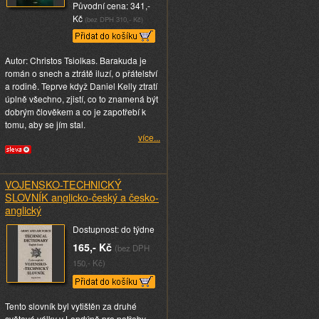
Původní cena: 341,-
Kč
(bez DPH 310,- Kč)
Autor: Christos Tsiolkas. Barakuda je
román o snech a ztrátě iluzí, o přátelství
a rodině. Teprve když Daniel Kelly ztratí
úplně všechno, zjistí, co to znamená být
dobrým člověkem a co je zapotřebí k
tomu, aby se jím stal.
více...
VOJENSKO-TECHNICKÝ
SLOVNÍK anglicko-český a česko-
anglický
Dostupnost: do týdne
165,- Kč
(bez DPH
150,- Kč)
Tento slovník byl vytištěn za druhé
světové války v Londýně pro potřeby