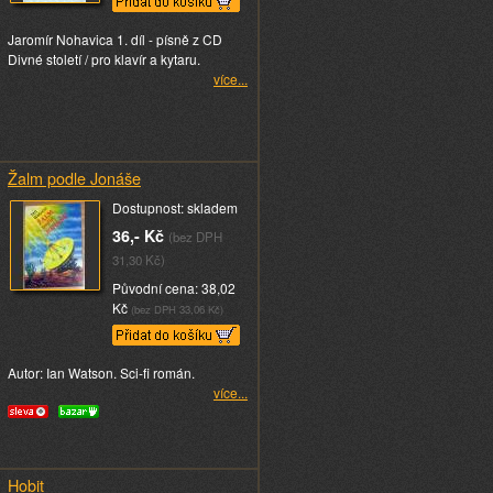
Jaromír Nohavica 1. díl - písně z CD
Divné století / pro klavír a kytaru.
více...
Žalm podle Jonáše
Dostupnost: skladem
36,- Kč
(bez DPH
31,30 Kč)
Původní cena: 38,02
Kč
(bez DPH 33,06 Kč)
Autor: Ian Watson. Sci-fi román.
více...
Hobit