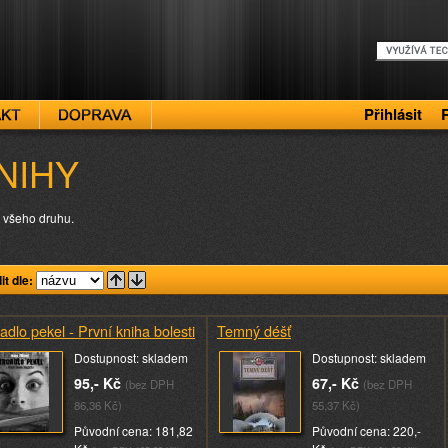
Přihlásit
NIHY
 všeho druhu.
it dle:
adlo pekel - První kniha bolesti
Temný déšť
Dostupnost: skladem
Dostupnost: skladem
95,- Kč
67,- Kč
(bez DPH
(bez DPH
86,36 Kč)
55,37 Kč)
Původní cena: 181,82
Původní cena: 220,-