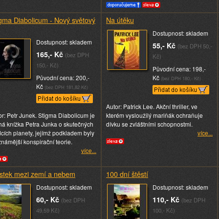
gma Diabolicum - Nový světový
Na útěku
Dostupnost: skladem
Dostupnost: skladem
55,- Kč
(bez DPH 50,-
165,- Kč
(bez DPH
Kč)
150,- Kč)
Původní cena: 198,-
Původní cena: 200,-
Kč
(bez DPH 180,- Kč)
Kč
(bez DPH 181,82 Kč)
Autor: Patrick Lee. Akční thriller, ve
or: Petr Junek. Stigma Diabolicum je
kterém vysloužilý mariňák ochraňuje
há knížka Petra Junka o skutečných
dívku se zvláštními schopnostmi.
dcích planety, jejímž podkladem byly
více...
známější konspirační teorie.
více...
stek mezi zemí a nebem
100 dní štěstí
Dostupnost: skladem
Dostupnost: skladem
60,- Kč
110,- Kč
(bez DPH
(bez DPH
49,59 Kč)
100,- Kč)