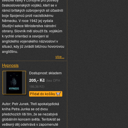
československých vojáků, kteří se v
rámci britských ozbrojených sil účastnili
boje Spojenců proti nacistickému
Německu. V roce 1942 jej vydala
Studijní sekce Ministerstva národní
obrany. Slovník měl sloužit čs. vojákům
k rychlé orientaci a osvojení si
anglického vojenského názvosloví v
situaci, kdy již zvládli běžnou hovorovou
angličtinu.
více...
Hypnosis
Dostupnost: skladem
205,- Kč
(bez DPH
186,36 Kč)
Autor: Petr Junek. Třetí apokalyptická
kniha Petra Junka se od dvou
předchozích liší tím, že se nezabývá
globálním koncem světa. Tentokrát se
veškerý děj odehrává v zapomenuté