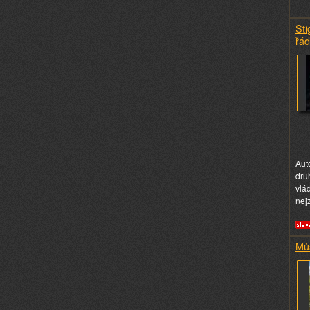
Sti
řád
Aut
dru
vlá
nej
Mů