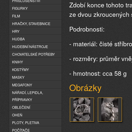
PŘÍSLUŠENSTVÍ
Zdobí konce tohoto tr
FIGURKY
ze dvou zkroucených st
FILM
HRAČKY, STAVEBNICE
Podrobnosti:
HRY
HUDBA
- materiál: čisté stříb
HUDEBNÍ NÁSTROJE
CHOVATELSKÉ POTŘEBY
- rozměry: průměr vněj
KNIHY
KOSTÝMY
- hmotnost: cca 58 g
MASKY
Obrázky
MEGAFONY
NÁŘADÍ, LEPIDLA,
PŘÍPRAVKY
OBLEČENÍ
OHEŇ
PLOTY, PLETIVA
POČÍTAČE