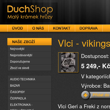
DuchShop
Vlci - vikin
Naše zboží
Nejnovější
Dostupnost:
Nejprodávanější
Doporučujeme
5 249,- K
Zboží ve slevě
V kategorií
AUDIO TECHNIKA
Výrobce: Ba
BAZAR
ČASOPISY
ČERPADLA
Vlci Geri a Freki z no
ELEKTRONIKA -