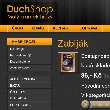
DuchShop
Zabiják
Naše zboží
Nejnovější
Dostupnost:
Nejprodávanější
Doporučujeme
Kusů sklade
Zboží ve slevě
36,- Kč
(b
AUDIO TECHNIKA
Původní cen
BAZAR
ČASOPISY
V kategorií
ČERPADLA
ELEKTRONIKA -