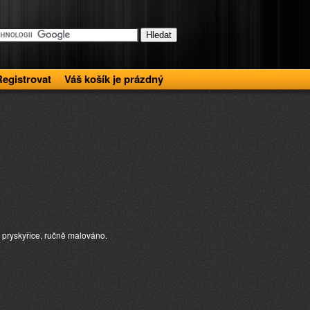
Registrovat
Váš košík je prázdný
pryskyřice, ručně malováno.