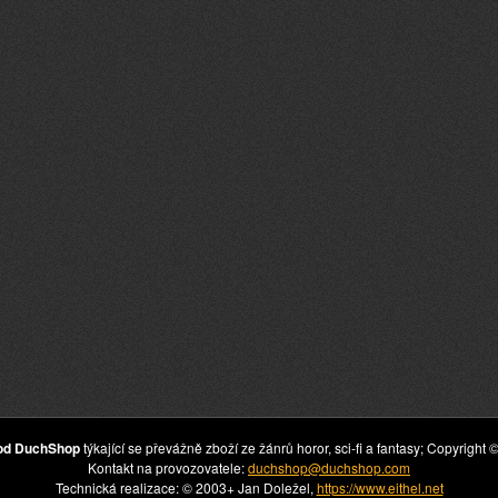
hod DuchShop
týkající se převážně zboží ze žánrů horor, sci-fi a fantasy; Copyrig
Kontakt na provozovatele:
duchshop@duchshop.com
Technická realizace: © 2003+ Jan Doležel,
https://www.eithel.net