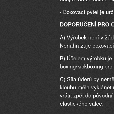
- Boxovací pytel je urč
DOPORUČENÍ PRO C
A) Výrobek není v žád
Nenahrazuje boxovací 
B) Účelem výrobku je n
boxing/kickboxing pro 
C) Síla úderů by neměl
kloubu měla vyklánět 
vrátit zpět do původní
elastického válce.