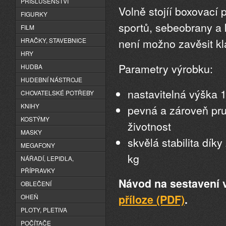
PŘÍSLUŠENSTVÍ
Volně stojíí boxovací 
FIGURKY
sportů, sebeobrany a 
FILM
není možno zavěsit kl
HRAČKY, STAVEBNICE
HRY
Parametry výrobku:
HUDBA
HUDEBNÍ NÁSTROJE
nastavitelná výška 
CHOVATELSKÉ POTŘEBY
KNIHY
pevná a zároveň pru
KOSTÝMY
životnost
MASKY
skvělá stabilita dík
MEGAFONY
kg
NÁŘADÍ, LEPIDLA,
PŘÍPRAVKY
Návod na sestavení 
OBLEČENÍ
příloze (PDF)
.
OHEŇ
PLOTY, PLETIVA
POČÍTAČE