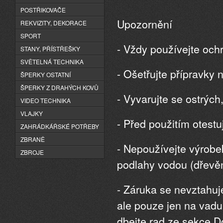
POSTŘIKOVAČE
Upozornění
REKVIZITY, DEKORACE
SPORT
- Vždy používejte och
STANY, PŘÍSTŘEŠKY
SVĚTELNÁ TECHNIKA
- Ošetřujte přípravky
ŠPERKY OSTATNÍ
ŠPERKY Z DRAHÝCH KOVŮ
- Vyvarujte se ostrých
VIDEO TECHNIKA
VLAJKY
- Před použitím otestu
ZAHRÁDKÁŘSKÉ POTŘEBY
ZBRANĚ
- Nepoužívejte výrobe
ZBROJE
podlahy vodou (dřevě
- Záruka se nevztahu
ale pouze jen na vadu 
dbejte rad ze sekce D