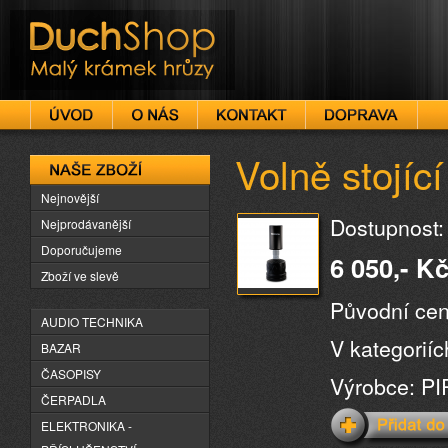
DuchShop
Volně stojící
Naše zboží
Nejnovější
Dostupnost:
Nejprodávanější
Doporučujeme
6 050,- K
Zboží ve slevě
Původní cen
AUDIO TECHNIKA
V kategorií
BAZAR
ČASOPISY
Výrobce: P
ČERPADLA
ELEKTRONIKA -