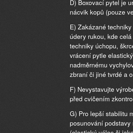
D) Boxovací pytel je u
nácvik kopů (pouze ve
E) Zakázané techniky 
údery rukou, kde celá 
techniky úchopu, škrc
vrácení pytle elastic
nadměrnému vychylován
zbraní či jiné tvrdé a 
F) Nevystavujte výro
před cvičením zkontrol
G) Pro lepší stabilit
posunování podstavy 
(elastický válec či ja