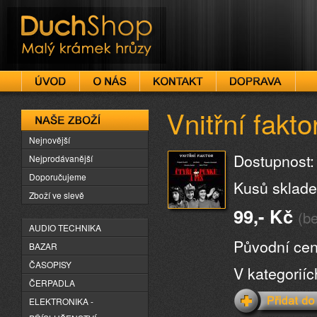
DuchShop
Vnitřní fakto
Naše zboží
Nejnovější
Dostupnost:
Nejprodávanější
Doporučujeme
Kusů sklade
Zboží ve slevě
99,- Kč
(b
AUDIO TECHNIKA
Původní cen
BAZAR
ČASOPISY
V kategorií
ČERPADLA
ELEKTRONIKA -