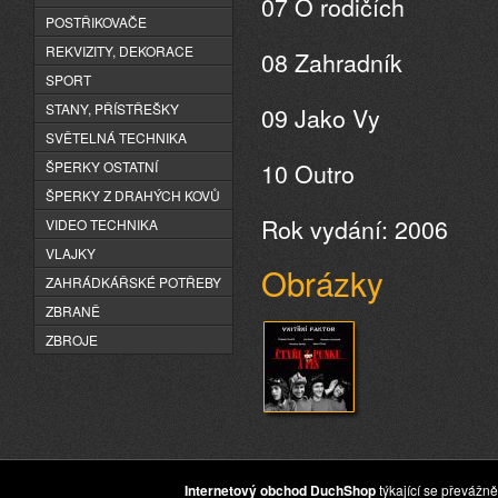
07 O rodičích
POSTŘIKOVAČE
REKVIZITY, DEKORACE
08 Zahradník
SPORT
STANY, PŘÍSTŘEŠKY
09 Jako Vy
SVĚTELNÁ TECHNIKA
10 Outro
ŠPERKY OSTATNÍ
ŠPERKY Z DRAHÝCH KOVŮ
Rok vydání: 2006
VIDEO TECHNIKA
VLAJKY
Obrázky
ZAHRÁDKÁŘSKÉ POTŘEBY
ZBRANĚ
ZBROJE
Internetový obchod DuchShop
týkající se převážně