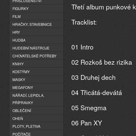
PŘÍSLUŠENSTVÍ
Třetí album punkové ka
FIGURKY
FILM
Tracklist:
HRAČKY, STAVEBNICE
HRY
HUDBA
01 Intro
HUDEBNÍ NÁSTROJE
CHOVATELSKÉ POTŘEBY
02 Rozkoš bez rizika
KNIHY
KOSTÝMY
03 Druhej dech
MASKY
MEGAFONY
04 Třicátá-devátá
NÁŘADÍ, LEPIDLA,
PŘÍPRAVKY
05 Smegma
OBLEČENÍ
OHEŇ
06 Pan XY
PLOTY, PLETIVA
POČÍTAČE