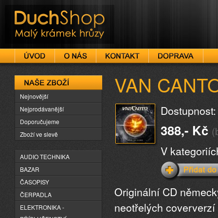
DuchShop
VAN CANTO -
Naše zboží
Nejnovější
Dostupnost:
Nejprodávanější
Doporučujeme
388,- Kč
(
Zboží ve slevě
V kategorií
AUDIO TECHNIKA
BAZAR
ČASOPISY
Originální CD německ
ČERPADLA
neotřelých coververzí
ELEKTRONIKA -