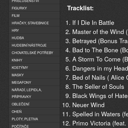
PŘÍSLUŠENSTVÍ
Tracklist:
FIGURKY
FILM
If I Die In Battle
HRAČKY, STAVEBNICE
Master of the Wind
HRY
HUDBA
Betrayed (Bonus Tra
HUDEBNÍ NÁSTROJE
Bad to The Bone (Bo
CHOVATELSKÉ POTŘEBY
A Storm To Come (B
KNIHY
Dangers in my Hea
KOSTÝMY
MASKY
Bed of Nails ( Alice
MEGAFONY
The Seller of Souls
NÁŘADÍ, LEPIDLA,
Black Wings of Hate
PŘÍPRAVKY
Neuer Wind
OBLEČENÍ
OHEŇ
Spelled in Waters (f
PLOTY, PLETIVA
Primo Victoria (fea
POČÍTAČE