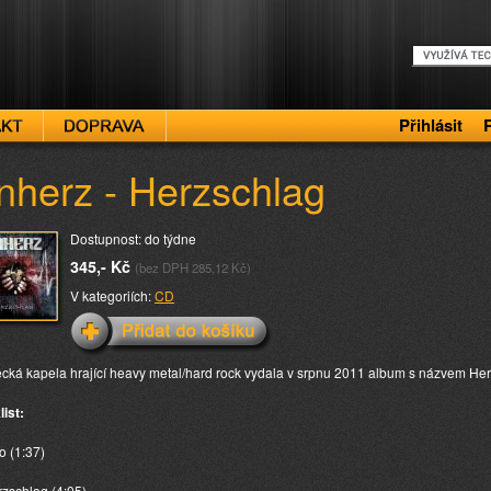
Přihlásit
nherz - Herzschlag
Dostupnost: do týdne
345,- Kč
(bez DPH 285,12 Kč)
V kategoriích:
CD
ká kapela hrající heavy metal/hard rock vydala v srpnu 2011 album s názvem Her
list:
ro (1:37)
rzschlag (4:05)