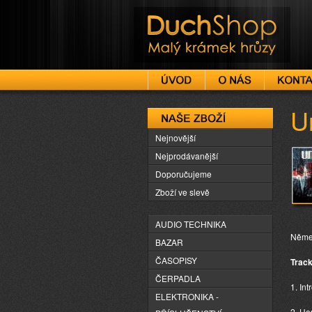
DuchShop
U
Naše zboží
Nejnovější
Nejprodávanější
Doporučujeme
Zboží ve slevě
AUDIO TECHNIKA
Němec
BAZAR
ČASOPISY
Track
ČERPADLA
1. Int
ELEKTRONIKA -
2. He