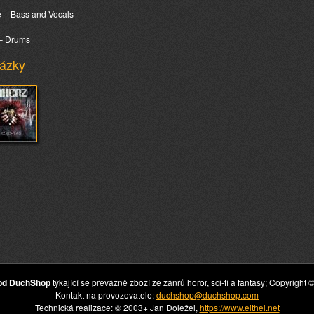
 – Bass and Vocals
– Drums
ázky
hod DuchShop
týkající se převážně zboží ze žánrů horor, sci-fi a fantasy; Copyrig
Kontakt na provozovatele:
duchshop@duchshop.com
Technická realizace: © 2003+ Jan Doležel,
https://www.eithel.net