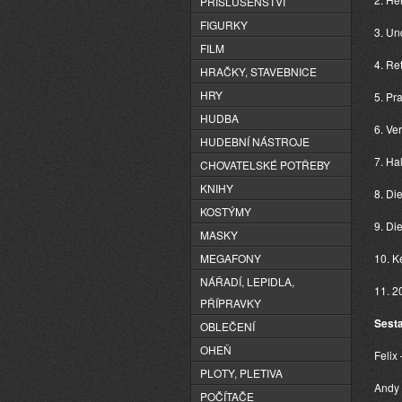
PŘÍSLUŠENSTVÍ
FIGURKY
3. Un
FILM
4. Re
HRAČKY, STAVEBNICE
HRY
5. Pr
HUDBA
6. Ve
HUDEBNÍ NÁSTROJE
7. Ha
CHOVATELSKÉ POTŘEBY
KNIHY
8. Di
KOSTÝMY
9. Di
MASKY
MEGAFONY
10. K
NÁŘADÍ, LEPIDLA,
11. 2
PŘÍPRAVKY
Sest
OBLEČENÍ
OHEŇ
Felix
PLOTY, PLETIVA
Andy 
POČÍTAČE