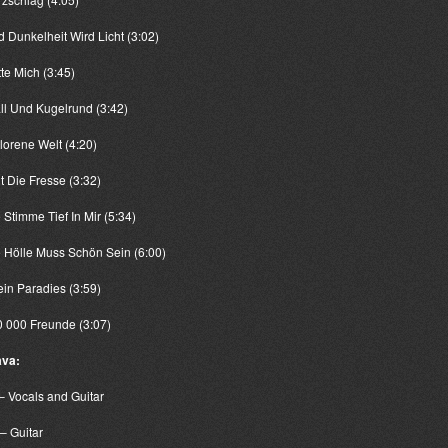
d Dunkelheit Wird Licht (3:02)
tte Mich (3:45)
all Und Kugelrund (3:42)
rlorene Welt (4:20)
lt Die Fresse (3:32)
e Stimme Tief In Mir (5:34)
e Hölle Muss Schön Sein (6:00)
ein Paradies (3:59)
0 000 Freunde (3:07)
ava:
 – Vocals and Guitar
– Guitar