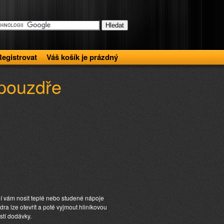
Registrovat
Váš košík je prázdný
 pouzdře
 vám nosit teplé nebo studené nápoje
a lze otevřít a poté vyjmout hliníkovou
stí dodávky.