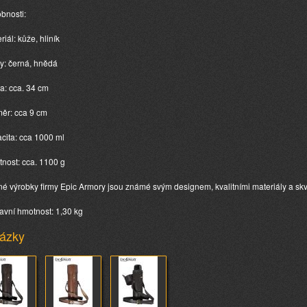
bnosti:
riál: kůže, hliník
vy: černá, hnědá
ka: cca. 34 cm
měr: cca 9 cm
acita: cca 1000 ml
tnost: cca. 1100 g
é výrobky firmy Epic Armory jsou známé svým designem, kvalitními materiály a sk
avní hmotnost: 1,30 kg
ázky