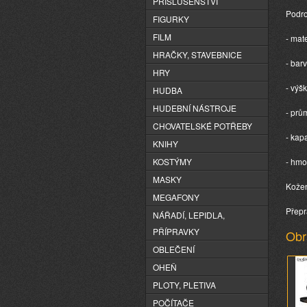
PŘÍSLUŠENSTVÍ
Podro
FIGURKY
FILM
- mate
HRAČKY, STAVEBNICE
- bar
HRY
- výš
HUDBA
HUDEBNÍ NÁSTROJE
- prů
CHOVATELSKÉ POTŘEBY
- kap
KNIHY
KOSTÝMY
- hmo
MASKY
Kožen
MEGAFONY
Přepr
NÁŘADÍ, LEPIDLA,
PŘÍPRAVKY
Obr
OBLEČENÍ
OHEŇ
PLOTY, PLETIVA
POČÍTAČE