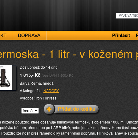
Přihlásit
ermoska - 1 litr - v koženém
Dostupnost: do 14 dnů
1 815,- Kč
(bez DPH 1 500,- Kč)
Barva: černá, hnědá
V kategoriích:
NÁDOBY
Výrobce: Iron Fortress
 kožené pouzdro, které obsahuje hliníkovou termosku s objemem 1000 ml. Umožní
polévku během, před nebo po LARP bitvě; nebo jen tak do přírody. Horní část pouzdr
. Pouzdro lze nosit přes rameno díky ramennímu popruhu. Hliníková láhev je součá