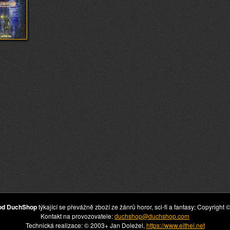
hod DuchShop
týkající se převážně zboží ze žánrů horor, sci-fi a fantasy; Copyrig
Kontakt na provozovatele:
duchshop@duchshop.com
Technická realizace: © 2003+ Jan Doležel,
https://www.eithel.net