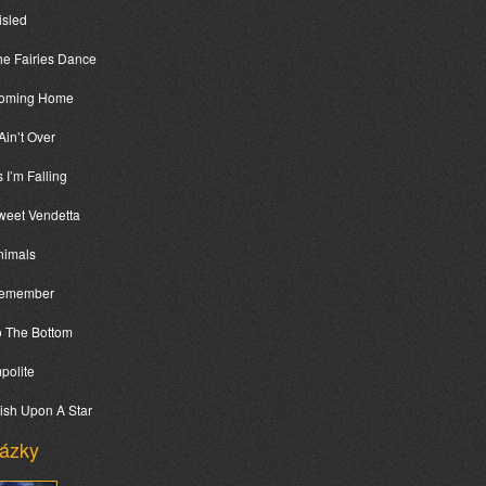
isled
he Fairies Dance
Coming Home
 Ain’t Over
 I’m Falling
weet Vendetta
nimals
Remember
o The Bottom
mpolite
ish Upon A Star
ázky