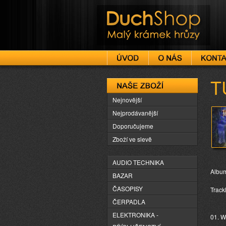
DuchShop
T
Naše zboží
Nejnovější
Nejprodávanější
Doporučujeme
Zboží ve slevě
AUDIO TECHNIKA
Album
BAZAR
ČASOPISY
Trackl
ČERPADLA
ELEKTRONIKA -
01. W