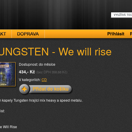
Přihlásit
UNGSTEN - We will rise
Dostupnost: do měsíce
434,- Kč
(bez DPH 358,68 Kč)
V kategoriích:
CD
 kapely Tungsten hrající mix heavy a speed metalu.
ist:
e Will Rise