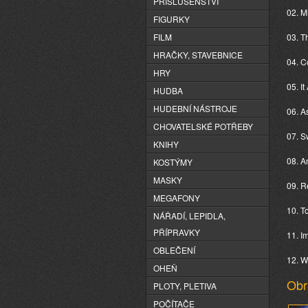
PŘÍSLUŠENSTVÍ
02. M
FIGURKY
FILM
03. T
HRAČKY, STAVEBNICE
04. 
HRY
05. It
HUDBA
HUDEBNÍ NÁSTROJE
06. As
CHOVATELSKÉ POTŘEBY
07. S
KNIHY
08. A
KOSTÝMY
MASKY
09. 
MEGAFONY
10. T
NÁŘADÍ, LEPIDLA,
PŘÍPRAVKY
11. I
OBLEČENÍ
12. W
OHEŇ
Obr
PLOTY, PLETIVA
POČÍTAČE