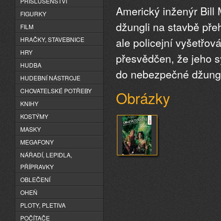
PŘÍSLUŠENSTVÍ
Americký inženýr Bil
FIGURKY
džungli na stavbě pře
FILM
ale policejní vyšetřo
HRAČKY, STAVEBNICE
HRY
přesvědčen, že jeho 
HUDBA
do nebezpečné džungl
HUDEBNÍ NÁSTROJE
CHOVATELSKÉ POTŘEBY
Obrázky
KNIHY
KOSTÝMY
MASKY
MEGAFONY
NÁŘADÍ, LEPIDLA,
PŘÍPRAVKY
OBLEČENÍ
OHEŇ
PLOTY, PLETIVA
POČÍTAČE