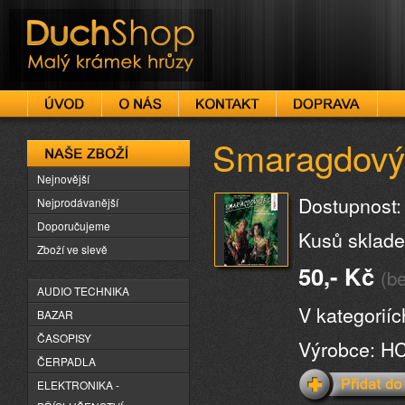
DuchShop
Smaragdový
Naše zboží
Nejnovější
Dostupnost:
Nejprodávanější
Doporučujeme
Kusů sklade
Zboží ve slevě
50,- Kč
(b
AUDIO TECHNIKA
V kategorií
BAZAR
ČASOPISY
Výrobce: H
ČERPADLA
ELEKTRONIKA -