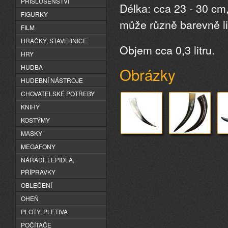
PŘÍSLUŠENSTVÍ
Délka: cca 23 - 30 cm
FIGURKY
může různě barevně liš
FILM
HRAČKY, STAVEBNICE
Objem cca 0,3 litru.
HRY
HUDBA
Obrázky
HUDEBNÍ NÁSTROJE
CHOVATELSKÉ POTŘEBY
KNIHY
KOSTÝMY
MASKY
MEGAFONY
NÁŘADÍ, LEPIDLA,
PŘÍPRAVKY
OBLEČENÍ
OHEŇ
PLOTY, PLETIVA
POČÍTAČE