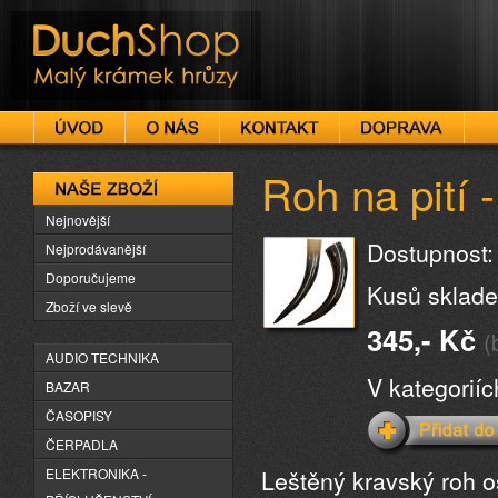
DuchShop
Roh na pití - 
Naše zboží
Nejnovější
Dostupnost:
Nejprodávanější
Doporučujeme
Kusů sklade
Zboží ve slevě
345,- Kč
(
AUDIO TECHNIKA
V kategorií
BAZAR
ČASOPISY
ČERPADLA
Leštěný kravský roh o
ELEKTRONIKA -