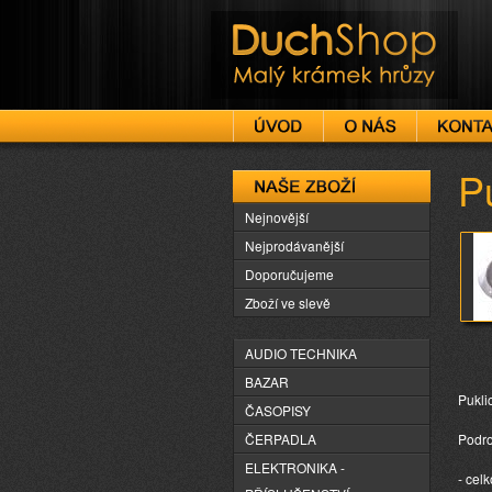
DuchShop
Pu
Naše zboží
Nejnovější
Nejprodávanější
Doporučujeme
Zboží ve slevě
AUDIO TECHNIKA
BAZAR
Pukli
ČASOPISY
ČERPADLA
Podro
ELEKTRONIKA -
- cel