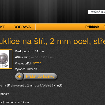
Přihlásit
klice na štít, 2 mm ocel, stř
Dostupnost: do 14 dnů
409,- Kč
(bez DPH 338,02 Kč)
V kategoriích:
ŠTÍTY
Výrobce: Ulfberth
ce na štít zhotovená z 2 mm oceli. Včetně čtyř nýtů.
bnosti:
kový průměr: cca. 19 cm