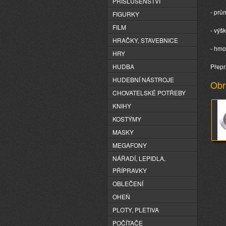
PŘÍSLUŠENSTVÍ
- prů
FIGURKY
FILM
- výš
HRAČKY, STAVEBNICE
- hmo
HRY
HUDBA
Přepr
HUDEBNÍ NÁSTROJE
Obr
CHOVATELSKÉ POTŘEBY
KNIHY
KOSTÝMY
MASKY
MEGAFONY
NÁŘADÍ, LEPIDLA,
PŘÍPRAVKY
OBLEČENÍ
OHEŇ
PLOTY, PLETIVA
POČÍTAČE