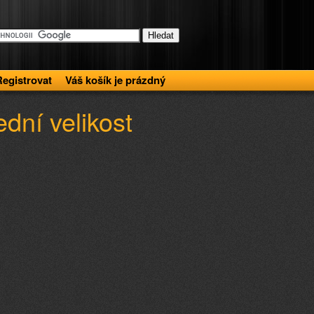
Registrovat
Váš košík je prázdný
ední velikost