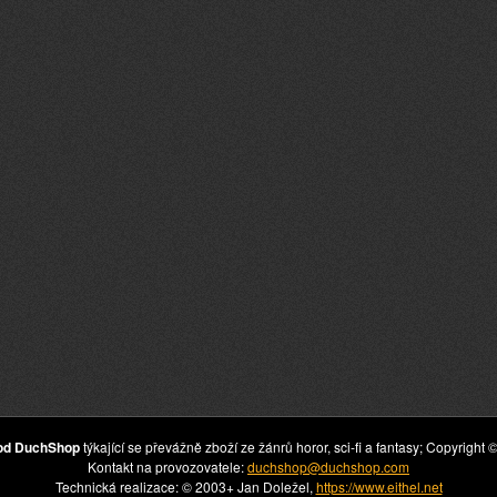
hod DuchShop
týkající se převážně zboží ze žánrů horor, sci-fi a fantasy; Copyrig
Kontakt na provozovatele:
duchshop@duchshop.com
Technická realizace: © 2003+ Jan Doležel,
https://www.eithel.net