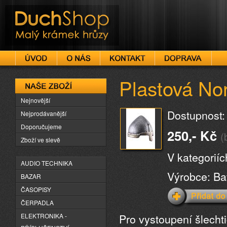
DuchShop
Plastová No
Naše zboží
Nejnovější
Dostupnost:
Nejprodávanější
Doporučujeme
250,- Kč
(
Zboží ve slevě
V kategorií
AUDIO TECHNIKA
Výrobce: Ba
BAZAR
ČASOPISY
ČERPADLA
Pro vystoupení šlecht
ELEKTRONIKA -