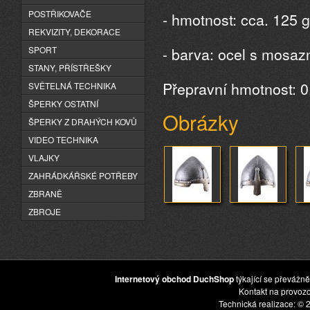
POSTŘIKOVAČE
- hmotnost: cca. 125 g
REKVIZITY, DEKORACE
- barva: ocel s mosa
SPORT
STANY, PŘÍSTŘEŠKY
Přepravní hmotnost: 0
SVĚTELNÁ TECHNIKA
ŠPERKY OSTATNÍ
Obrázky
ŠPERKY Z DRAHÝCH KOVŮ
VIDEO TECHNIKA
VLAJKY
ZAHRÁDKÁŘSKÉ POTŘEBY
ZBRANĚ
ZBROJE
Internetový obchod DuchShop
týkající se převážně
Kontakt na provoz
Technická realizace: © 