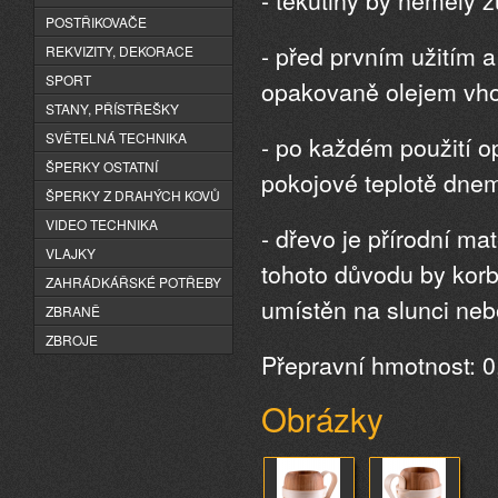
POSTŘIKOVAČE
- před prvním užitím a
REKVIZITY, DEKORACE
SPORT
opakovaně olejem vho
STANY, PŘÍSTŘEŠKY
SVĚTELNÁ TECHNIKA
- po každém použití o
ŠPERKY OSTATNÍ
pokojové teplotě dne
ŠPERKY Z DRAHÝCH KOVŮ
VIDEO TECHNIKA
- dřevo je přírodní m
VLAJKY
tohoto důvodu by korb
ZAHRÁDKÁŘSKÉ POTŘEBY
umístěn na slunci nebo
ZBRANĚ
ZBROJE
Přepravní hmotnost: 0
Obrázky