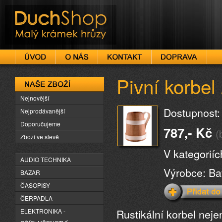
DuchShop
Pivní korbel 
Naše zboží
Nejnovější
Dostupnost:
Nejprodávanější
Doporučujeme
787,- Kč
(
Zboží ve slevě
V kategorií
AUDIO TECHNIKA
Výrobce: Ba
BAZAR
ČASOPISY
ČERPADLA
Rustikální korbel nej
ELEKTRONIKA -