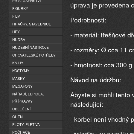
PŘÍSLUŠENSTVÍ
úprava je provedena ol
FIGURKY
FILM
Podrobnosti:
HRAČKY, STAVEBNICE
HRY
- materiál: třešňové d
HUDBA
HUDEBNÍ NÁSTROJE
- rozměry: Ø cca 11 c
CHOVATELSKÉ POTŘEBY
- hmotnost: cca 300 g
KNIHY
KOSTÝMY
Návod na údržbu:
MASKY
MEGAFONY
Abyste si mohli tento
NÁŘADÍ, LEPIDLA,
PŘÍPRAVKY
následující:
OBLEČENÍ
OHEŇ
- korbel není vhodný 
PLOTY, PLETIVA
- tekutiny by neměly z
POČÍTAČE