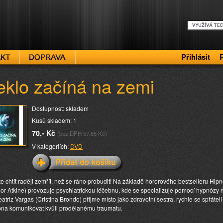
Přihlásit
eklo začíná na zemi
Dostupnost: skladem
Kusů skladem: 1
70,- Kč
(bez DPH 57,85 Kč)
V kategoriích:
DVD
e chtít raději zemřít, než se ráno probudit! Na základě hororového bestselleru Hi
or Atkine) provozuje psychiatrickou léčebnu, kde se specializuje pomocí hypnózy n
eatriz Vargas (Cristina Brondo) přijme místo jako zdravotní sestra, rychle se spřátel
na komunikovat kvůli prodělanému traumatu.