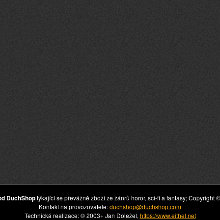
hod DuchShop
týkající se převážně zboží ze žánrů horor, sci-fi a fantasy; Copyrig
Kontakt na provozovatele:
duchshop@duchshop.com
Technická realizace: © 2003+ Jan Doležel,
https://www.eithel.net