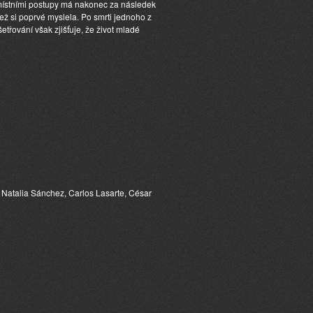
s místními postupy má nakonec za následek
než si poprvé myslela. Po smrti jednoho z
šetřování však zjišťuje, že život mladé
e, Natalia Sánchez, Carlos Lasarte, César