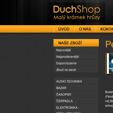
DuchShop
P
Naše zboží
Nejnovější
Nejprodávanější
Doporučujeme
Zboží ve slevě
AUDIO TECHNIKA
BAZAR
Budet
ČASOPISY
(Féod
ČERPADLA
něj B
schop
ELEKTRONIKA -