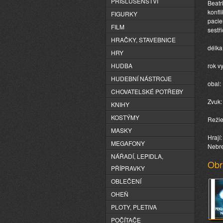
PŘÍSLUŠENSTVÍ
Beatr
konfl
FIGURKY
pacie
FILM
sestř
HRAČKY, STAVEBNICE
délka
HRY
HUDBA
rok v
HUDEBNÍ NÁSTROJE
obal:
CHOVATELSKÉ POTŘEBY
Zvuk:
KNIHY
KOSTÝMY
Režie
MASKY
Hrají
MEGAFONY
Nebre
NÁŘADÍ, LEPIDLA,
Obr
PŘÍPRAVKY
OBLEČENÍ
OHEŇ
PLOTY, PLETIVA
POČÍTAČE