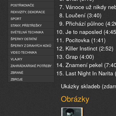
Vánoce už nikdy neb
POSTŘIKOVAČE
REKVIZITY, DEKORACE
Loučení (3:40)
SPORT
Přichází půlnoc (4:2
STANY, PŘÍSTŘEŠKY
Je to naposled (4:45
SVĚTELNÁ TECHNIKA
Pocitovka (1:41)
ŠPERKY OSTATNÍ
ŠPERKY Z DRAHÝCH KOVŮ
Killer Instinct (2:52)
VIDEO TECHNIKA
Grap (4:00)
VLAJKY
Znamení pekel (7:40
ZAHRÁDKÁŘSKÉ POTŘEBY
Last Night In Narita 
ZBRANĚ
ZBROJE
Ukázky skladeb (zdar
Obrázky