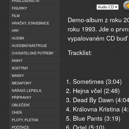
PŘÍSLUŠENSTVÍ
FIGURKY
FILM
Demo-album z roku 200
HRAČKY, STAVEBNICE
roku 1993. Jde o prvn
HRY
vypalovaném CD buď v
HUDBA
HUDEBNÍ NÁSTROJE
Tracklist:
CHOVATELSKÉ POTŘEBY
KNIHY
KOSTÝMY
MASKY
Sometimes (3:04)
MEGAFONY
Hejna včel (2:48)
NÁŘADÍ, LEPIDLA,
PŘÍPRAVKY
Dead By Dawn (4:04
OBLEČENÍ
Královna Kristina (4
OHEŇ
Blue Pants (3:19)
PLOTY, PLETIVA
Ortel (5:10)
POČÍTAČE