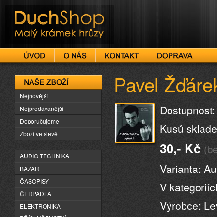
DuchShop
Pavel Žďáre
Naše zboží
Nejnovější
Dostupnost:
Nejprodávanější
Doporučujeme
Kusů sklad
Zboží ve slevě
30,- Kč
(b
AUDIO TECHNIKA
Varianta: A
BAZAR
ČASOPISY
V kategorií
ČERPADLA
Výrobce: Le
ELEKTRONIKA -