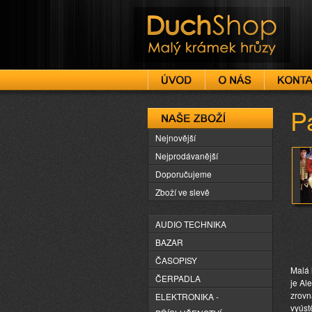
DuchShop
P
Naše zboží
Nejnovější
Nejprodávanější
Doporučujeme
Zboží ve slevě
AUDIO TECHNIKA
BAZAR
ČASOPISY
Malá 
ČERPADLA
je Al
zrovn
ELEKTRONIKA -
vyúst