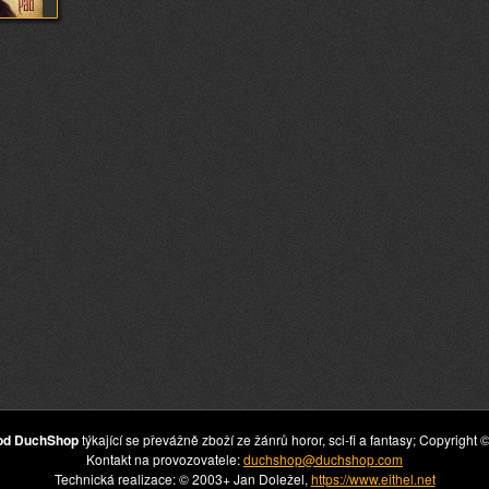
hod DuchShop
týkající se převážně zboží ze žánrů horor, sci-fi a fantasy; Copyrig
Kontakt na provozovatele:
duchshop@duchshop.com
Technická realizace: © 2003+ Jan Doležel,
https://www.eithel.net