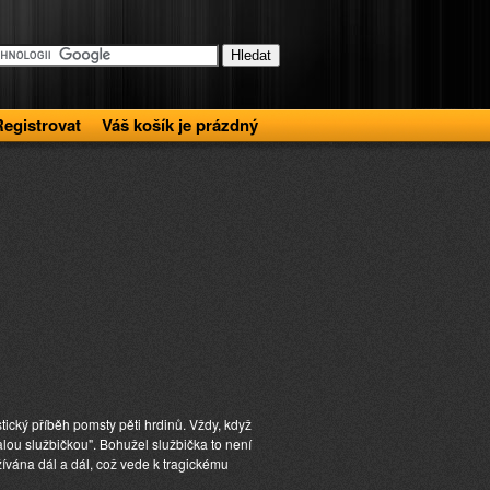
Registrovat
Váš košík je prázdný
tický příběh pomsty pěti hrdinů. Vždy, když
lou službičkou". Bohužel službička to není
žívána dál a dál, což vede k tragickému