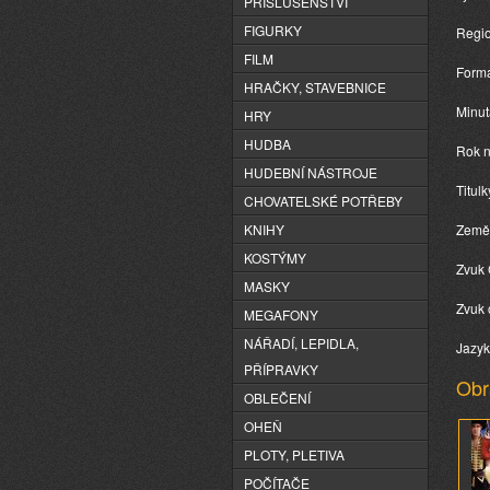
PŘÍSLUŠENSTVÍ
FIGURKY
Regio
FILM
Formá
HRAČKY, STAVEBNICE
Minut
HRY
HUDBA
Rok n
HUDEBNÍ NÁSTROJE
Titul
CHOVATELSKÉ POTŘEBY
KNIHY
Země:
KOSTÝMY
Zvuk 
MASKY
Zvuk o
MEGAFONY
NÁŘADÍ, LEPIDLA,
Jazyk
PŘÍPRAVKY
Obr
OBLEČENÍ
OHEŇ
PLOTY, PLETIVA
POČÍTAČE