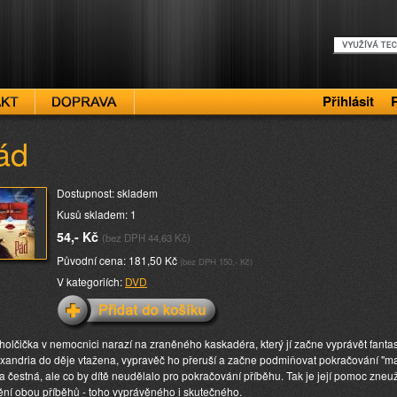
Přihlásit
ád
Dostupnost: skladem
Kusů skladem: 1
54,- Kč
(bez DPH 44,63 Kč)
Původní cena: 181,50 Kč
(bez DPH 150,- Kč)
V kategoriích:
DVD
holčička v nemocnici narazí na zraněného kaskadéra, který jí začne vyprávět fantas
exandria do děje vtažena, vypravěč ho přeruší a začne podmiňovat pokračování "ma
a čestná, ale co by dítě neudělalo pro pokračování příběhu. Tak je její pomoc zneu
ění obou příběhů - toho vyprávěného i skutečného.