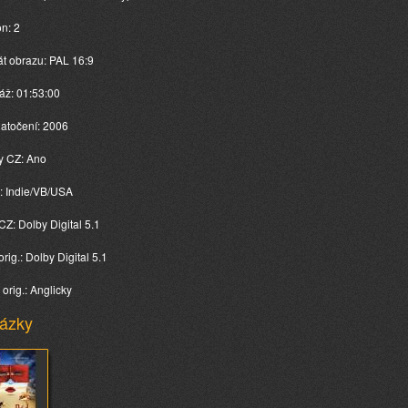
n: 2
t obrazu: PAL 16:9
áž: 01:53:00
atočení: 2006
ky CZ: Ano
 Indie/VB/USA
CZ: Dolby Digital 5.1
rig.: Dolby Digital 5.1
 orig.: Anglicky
ázky