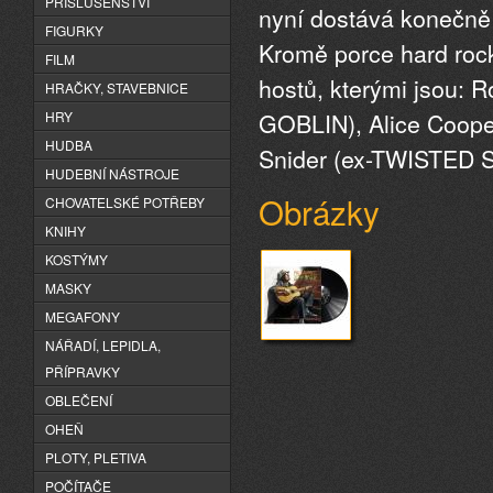
PŘÍSLUŠENSTVÍ
nyní dostává konečně 
FIGURKY
Kromě porce hard roc
FILM
hostů, kterými jsou:
HRAČKY, STAVEBNICE
GOBLIN), Alice Coop
HRY
HUDBA
Snider (ex-TWISTED 
HUDEBNÍ NÁSTROJE
Obrázky
CHOVATELSKÉ POTŘEBY
KNIHY
KOSTÝMY
MASKY
MEGAFONY
NÁŘADÍ, LEPIDLA,
PŘÍPRAVKY
OBLEČENÍ
OHEŇ
PLOTY, PLETIVA
POČÍTAČE