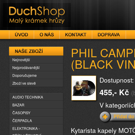
DuchShop
PHIL CAMPBEL
Naše zboží
(BLACK VIN
Nejnovější
Nejprodávanější
Doporučujeme
Dostupnost:
Zboží ve slevě
455,- Kč
(
AUDIO TECHNIKA
V kategorií
BAZAR
ČASOPISY
ČERPADLA
Kytarista kapely MOTÖ
ELEKTRONIKA -