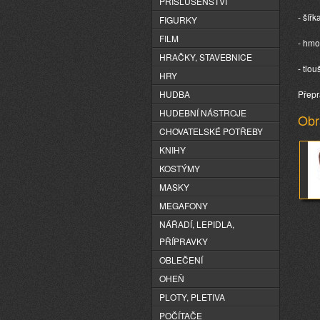
PŘÍSLUŠENSTVÍ
- šířk
FIGURKY
FILM
- hmo
HRAČKY, STAVEBNICE
- tlo
HRY
HUDBA
Přepr
HUDEBNÍ NÁSTROJE
Obr
CHOVATELSKÉ POTŘEBY
KNIHY
KOSTÝMY
MASKY
MEGAFONY
NÁŘADÍ, LEPIDLA,
PŘÍPRAVKY
OBLEČENÍ
OHEŇ
PLOTY, PLETIVA
POČÍTAČE