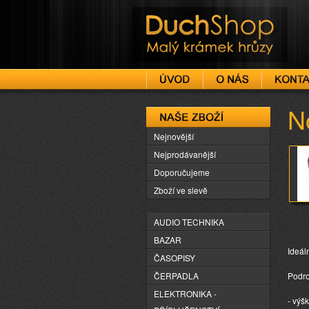
DuchShop
N
Naše zboží
Nejnovější
Nejprodávanější
Doporučujeme
Zboží ve slevě
AUDIO TECHNIKA
BAZAR
Ideáln
ČASOPISY
ČERPADLA
Podro
ELEKTRONIKA -
- výš