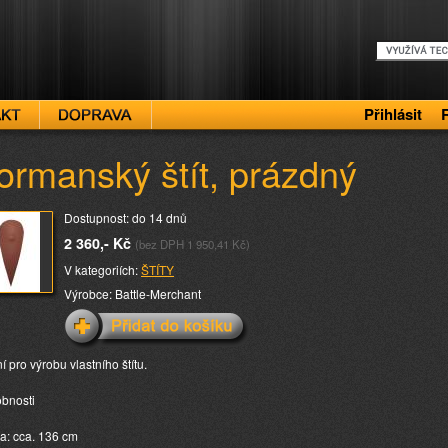
Přihlásit
ormanský štít, prázdný
Dostupnost: do 14 dnů
2 360,- Kč
(bez DPH 1 950,41 Kč)
V kategoriích:
ŠTÍTY
Výrobce: Battle-Merchant
í pro výrobu vlastního štítu.
bnosti
ka: cca. 136 cm