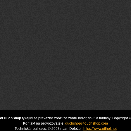
hod DuchShop
týkající se převážně zboží ze žánrů horor, sci-fi a fantasy; Copyrig
Kontakt na provozovatele:
duchshop@duchshop.com
Technická realizace: © 2003+ Jan Doležel,
https://www.eithel.net