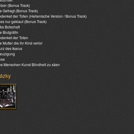
tzer (Bonus Track)
e Gefragt (Bonus Track)
denket der Toten (Hellenische Version / Bonus Track)
les nur geklaut (Bonus Track)
obs Botschaft
e Blutgräfin
denket der Toten
e Mutter die ihr Kind verlor
urz des Ikarus
euzigung
exe
s Menschen Kunst Blindheit zu säen
ázky