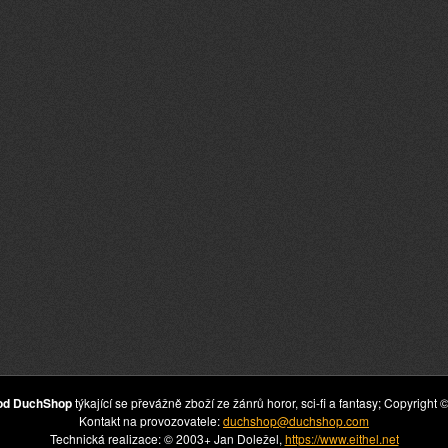
hod DuchShop
týkající se převážně zboží ze žánrů horor, sci-fi a fantasy; Copyrig
Kontakt na provozovatele:
duchshop@duchshop.com
Technická realizace: © 2003+ Jan Doležel,
https://www.eithel.net