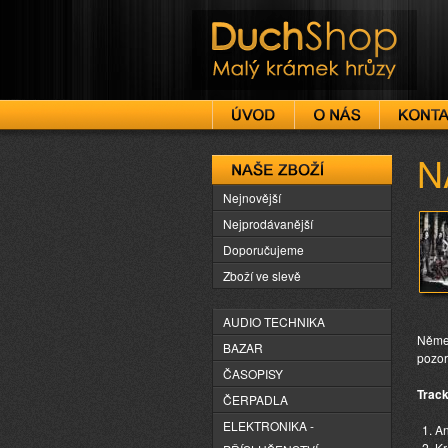
DuchShop
N
Naše zboží
Nejnovější
Nejprodávanější
Doporučujeme
Zboží ve slevě
AUDIO TECHNIKA
Němec
BAZAR
pozor
ČASOPISY
Track
ČERPADLA
ELEKTRONIKA -
An
Kr