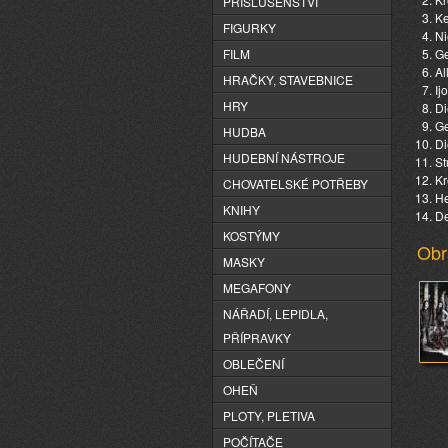
PŘÍSLUŠENSTVÍ
Ke
FIGURKY
Ni
FILM
Ge
Al
HRAČKY, STAVEBNICE
Ij
HRY
Di
Ge
HUDBA
Di
HUDEBNÍ NÁSTROJE
St
Kr
CHOVATELSKÉ POTŘEBY
H
KNIHY
De
KOSTÝMY
Obr
MASKY
MEGAFONY
NÁŘADÍ, LEPIDLA,
PŘÍPRAVKY
OBLEČENÍ
OHEŇ
PLOTY, PLETIVA
POČÍTAČE