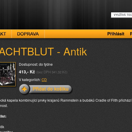
Přihlásit
ACHTBLUT - Antik
Dostupnost: do týdne
413,- Kč
(bez DPH 341,32 Kč)
V kategoriích:
CD
ká kapela kombinující prvky krajanů Rammstein a bubáků Cradle of Filth přichází se
nost.
list:
tik
euzritter