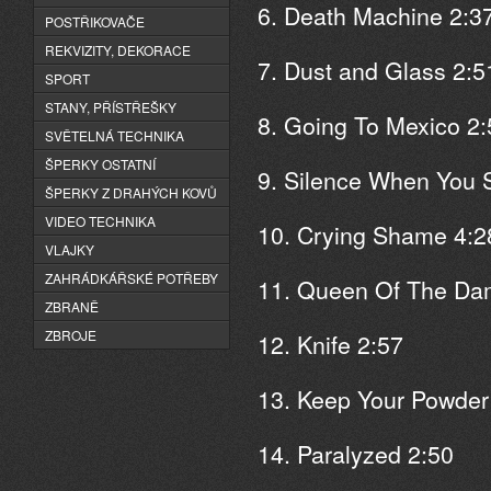
6. Death Machine 2:3
POSTŘIKOVAČE
REKVIZITY, DEKORACE
7. Dust and Glass 2:5
SPORT
STANY, PŘÍSTŘEŠKY
8. Going To Mexico 2:
SVĚTELNÁ TECHNIKA
ŠPERKY OSTATNÍ
9. Silence When You 
ŠPERKY Z DRAHÝCH KOVŮ
VIDEO TECHNIKA
10. Crying Shame 4:2
VLAJKY
ZAHRÁDKÁŘSKÉ POTŘEBY
11. Queen Of The Da
ZBRANĚ
ZBROJE
12. Knife 2:57
13. Keep Your Powder
14. Paralyzed 2:50