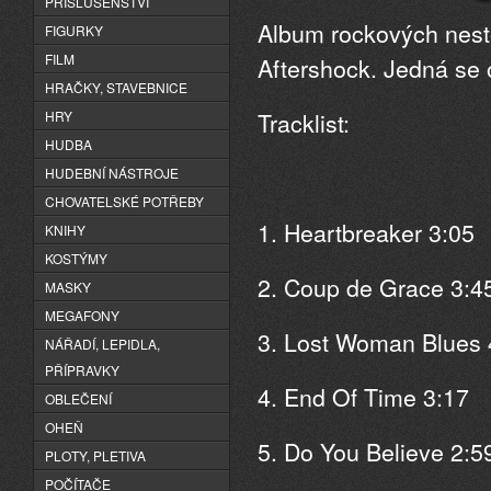
PŘÍSLUŠENSTVÍ
Album rockových nest
FIGURKY
FILM
Aftershock. Jedná se o
HRAČKY, STAVEBNICE
Tracklist:
HRY
HUDBA
HUDEBNÍ NÁSTROJE
CHOVATELSKÉ POTŘEBY
1. Heartbreaker 3:05
KNIHY
KOSTÝMY
2. Coup de Grace 3:4
MASKY
MEGAFONY
3. Lost Woman Blues 
NÁŘADÍ, LEPIDLA,
PŘÍPRAVKY
4. End Of Time 3:17
OBLEČENÍ
OHEŇ
5. Do You Believe 2:5
PLOTY, PLETIVA
POČÍTAČE