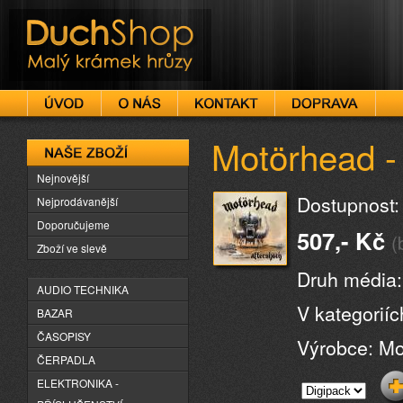
DuchShop
Motörhead -
Naše zboží
Nejnovější
Dostupnost:
Nejprodávanější
Doporučujeme
507,- Kč
(
Zboží ve slevě
Druh média:
AUDIO TECHNIKA
V kategorií
BAZAR
ČASOPISY
Výrobce: M
ČERPADLA
ELEKTRONIKA -