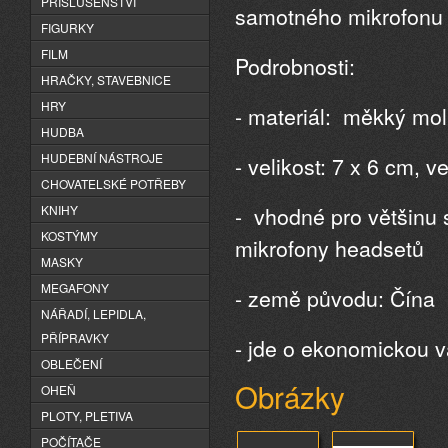
PŘÍSLUŠENSTVÍ
samotného mikrofonu 
FIGURKY
FILM
Podrobnosti:
HRAČKY, STAVEBNICE
HRY
- materiál: měkký mol
HUDBA
HUDEBNÍ NÁSTROJE
- velikost: 7 x 6 cm, v
CHOVATELSKÉ POTŘEBY
- vhodné pro většinu 
KNIHY
KOSTÝMY
mikrofony headsetů
MASKY
MEGAFONY
- země původu: Čína
NÁŘADÍ, LEPIDLA,
PŘÍPRAVKY
- jde o ekonomickou 
OBLEČENÍ
Obrázky
OHEŇ
PLOTY, PLETIVA
POČÍTAČE