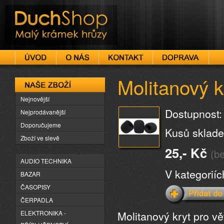
DuchShop
Molitanový k
Naše zboží
Nejnovější
Dostupnost:
Nejprodávanější
Doporučujeme
Kusů sklade
Zboží ve slevě
25,- Kč
(b
AUDIO TECHNIKA
V kategorií
BAZAR
ČASOPISY
ČERPADLA
Molitanový kryt pro vě
ELEKTRONIKA -