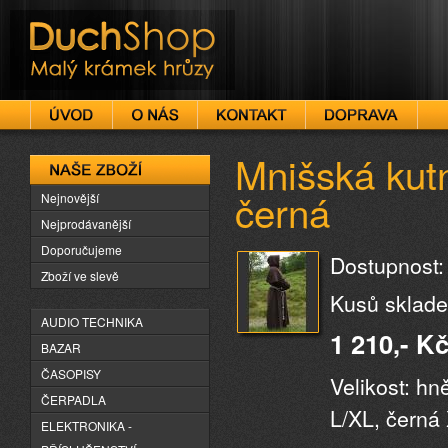
DuchShop
Mnišská kut
Naše zboží
černá
Nejnovější
Nejprodávanější
Doporučujeme
Dostupnost:
Zboží ve slevě
Kusů sklade
AUDIO TECHNIKA
1 210,- K
BAZAR
ČASOPISY
Velikost: h
ČERPADLA
L/XL, černá
ELEKTRONIKA -