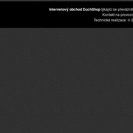
Internetový obchod DuchShop
týkající se převážně
Kontakt na provoz
Technická realizace: © 