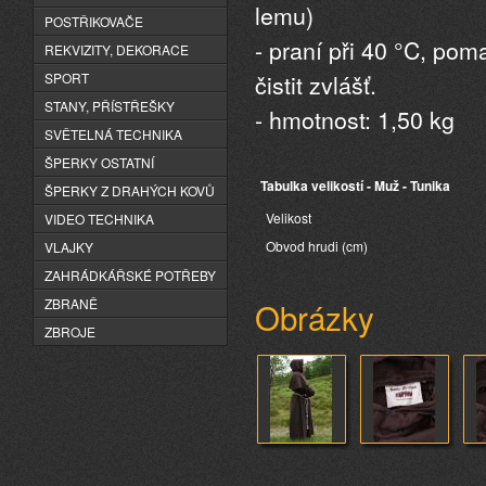
lemu)
POSTŘIKOVAČE
- praní při 40 °C, po
REKVIZITY, DEKORACE
čistit zvlášť.
SPORT
STANY, PŘÍSTŘEŠKY
- hmotnost: 1,50 kg
SVĚTELNÁ TECHNIKA
ŠPERKY OSTATNÍ
Tabulka velikostí - Muž - Tunika
ŠPERKY Z DRAHÝCH KOVŮ
Velikost
VIDEO TECHNIKA
Obvod hrudi (cm)
VLAJKY
ZAHRÁDKÁŘSKÉ POTŘEBY
Obrázky
ZBRANĚ
ZBROJE