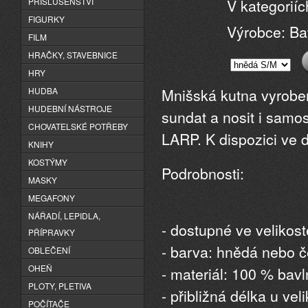
V kategorií
PŘÍSLUŠENSTVÍ
FIGURKY
Výrobce: Ba
FILM
HRAČKY, STAVEBNICE
HRY
Mnišská kutna vyrobe
HUDBA
HUDEBNÍ NÁSTROJE
sundat a nosit i samo
CHOVATELSKÉ POTŘEBY
LARP. K dispozici ve 
KNIHY
KOSTÝMY
Podrobnosti:
MASKY
MEGAFONY
NÁŘADÍ, LEPIDLA,
- dostupné ve velikos
PŘÍPRAVKY
- barva: hnědá nebo 
OBLEČENÍ
OHEŇ
- materiál: 100 % bav
PLOTY, PLETIVA
- přibližná délka u v
POČÍTAČE