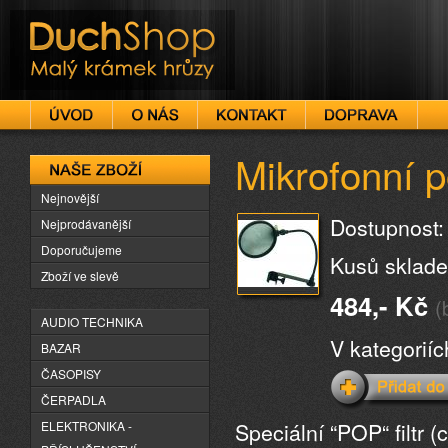
DuchShop
Mikrofonní po
Naše zboží
Nejnovější
Dostupnost:
Nejprodávanější
Doporučujeme
Kusů sklade
Zboží ve slevě
484,- Kč
(
AUDIO TECHNIKA
V kategorií
BAZAR
ČASOPISY
ČERPADLA
Speciální “POP“ filtr
ELEKTRONIKA -