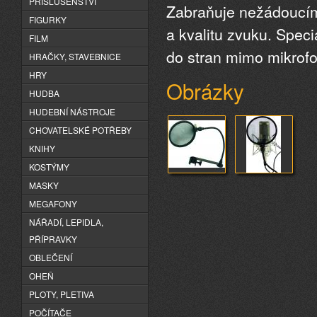
PŘÍSLUŠENSTVÍ
Zabraňuje nežádoucímu
FIGURKY
a kvalitu zvuku. Spec
FILM
do stran mimo mikrofo
HRAČKY, STAVEBNICE
HRY
Obrázky
HUDBA
HUDEBNÍ NÁSTROJE
CHOVATELSKÉ POTŘEBY
KNIHY
KOSTÝMY
MASKY
MEGAFONY
NÁŘADÍ, LEPIDLA,
PŘÍPRAVKY
OBLEČENÍ
OHEŇ
PLOTY, PLETIVA
POČÍTAČE