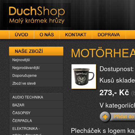
DuchShop
MOTÖRHEAD 
Naše zboží
Nejnovější
Dostupnost:
Nejprodávanější
Doporučujeme
Kusů sklade
Zboží ve slevě
273,- Kč
(
AUDIO TECHNIKA
V kategorií
BAZAR
ČASOPISY
ČERPADLA
Plecháček s logem ka
ELEKTRONIKA -