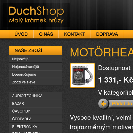
DuchShop
MOTÖRHEAD -
Naše zboží
Nejnovější
Dostupnost:
Nejprodávanější
Doporučujeme
1 331,- K
Zboží ve slevě
V kategorií
AUDIO TECHNIKA
BAZAR
ČASOPISY
Vysoce kvalitní, velmi
ČERPADLA
trojrozměrným motiv
ELEKTRONIKA -