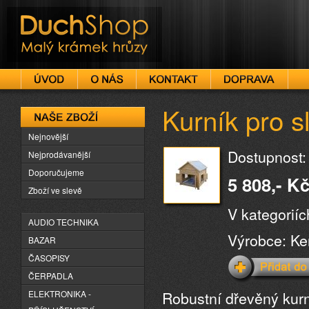
DuchShop
Kurník pro s
Naše zboží
Nejnovější
Dostupnost:
Nejprodávanější
Doporučujeme
5 808,- K
Zboží ve slevě
V kategorií
AUDIO TECHNIKA
Výrobce: Ke
BAZAR
ČASOPISY
ČERPADLA
Robustní dřevěný kurní
ELEKTRONIKA -