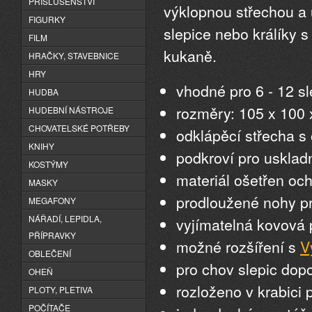
PŘÍSLUŠENSTVÍ
výklopnou střechou a 
FIGURKY
slepice nebo králíky 
FILM
kukaně.
HRAČKY, STAVEBNICE
HRY
vhodné pro 6 - 12 s
HUDBA
rozměry: 105 x 100 
HUDEBNÍ NÁSTROJE
CHOVATELSKÉ POTŘEBY
odklápěcí střecha 
KNIHY
podkroví pro usklad
KOSTÝMY
materiál ošetřen oc
MASKY
prodloužené nohy pr
MEGAFONY
NÁŘADÍ, LEPIDLA,
vyjímatelná kovová 
PŘÍPRAVKY
možné rozšíření s
V
OBLEČENÍ
pro chov slepic do
OHEŇ
rozloženo v krabici
PLOTY, PLETIVA
POČÍTAČE