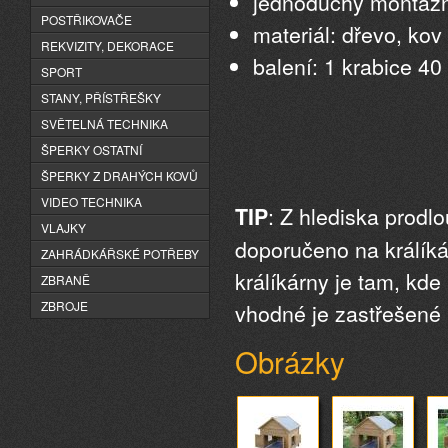
jednoduchý montážn
POSTŘIKOVAČE
materiál: dřevo, kov
REKVIZITY, DEKORACE
balení: 1 krabice 40
SPORT
STANY, PŘÍSTŘEŠKY
SVĚTELNÁ TECHNIKA
ŠPERKY OSTATNÍ
ŠPERKY Z DRAHÝCH KOVŮ
VIDEO TECHNIKA
: Z hlediska prodlo
TIP
VLAJKY
doporučeno na králíká
ZAHRÁDKÁŘSKÉ POTŘEBY
králíkárny je tam, k
ZBRANĚ
ZBROJE
vhodné je zastřešené
Obrázky