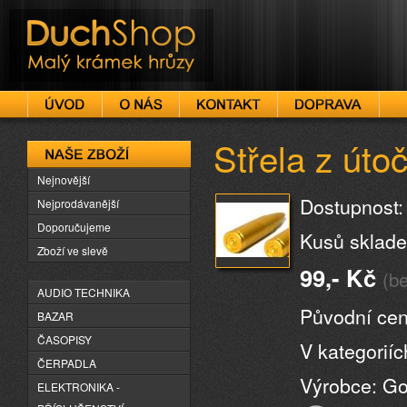
DuchShop
Střela z útoč
Naše zboží
Nejnovější
Dostupnost:
Nejprodávanější
Doporučujeme
Kusů sklade
Zboží ve slevě
99,- Kč
(b
AUDIO TECHNIKA
Původní ce
BAZAR
ČASOPISY
V kategorií
ČERPADLA
Výrobce: Go
ELEKTRONIKA -