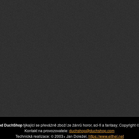
hod DuchShop
týkající se převážně zboží ze žánrů horor, sci-fi a fantasy; Copyrig
Kontakt na provozovatele:
duchshop@duchshop.com
Technická realizace: © 2003+ Jan Doležel,
https://www.eithel.net