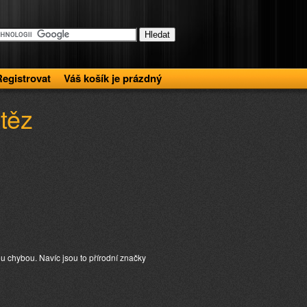
Registrovat
Váš košík je prázdný
těz
u chybou. Navíc jsou to přírodní značky