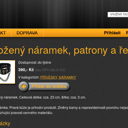
Přihlásit
ožený náramek, patrony a ře
Dostupnost: do týdne
390,- Kč
(bez DPH 322,31 Kč)
V kategoriích:
PŘÍVĚSKY, NÁRAMKY
ý náramek. Celková délka: cca. 23 cm, šířka: cca. 3 cm.
mka: Pravá kůže je přírodní produkt. Změny barvy a nepravidelnosti povrchu nejso
zňující pravost cenného materiálu.
ázky