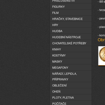
PŘÍSLUŠENSTVÍ
- ští
FIGURKY
- tvr
FILM
- pev
HRAČKY, STAVEBNICE
HRY
- pla
HUDBA
- kom
HUDEBNÍ NÁSTROJE
Obr
CHOVATELSKÉ POTŘEBY
KNIHY
KOSTÝMY
MASKY
MEGAFONY
NÁŘADÍ, LEPIDLA,
PŘÍPRAVKY
OBLEČENÍ
OHEŇ
PLOTY, PLETIVA
POČÍTAČE