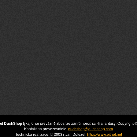
hod DuchShop
týkající se převážně zboží ze žánrů horor, sci-fi a fantasy; Copyrig
Kontakt na provozovatele:
duchshop@duchshop.com
Technická realizace: © 2003+ Jan Doležel,
https://www.eithel.net