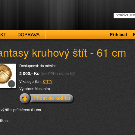
Přihlásit
antasy kruhový štít - 61 cm
Dostupnost: do měsíce
2 000,- Kč
(bez DPH 1 652,89 Kč)
V kategoriích:
ŠTÍTY
Výrobce: Masahiro
vý štít s průměrem 61 cm.
fikace: