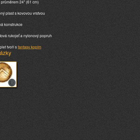
t s průměrem 24" (61 cm)
zený plast s kovovou vrstvou
ná konstrukce
stová rukojeť a nylonový popruh
plet tvoří s
fantasy kopím
ázky