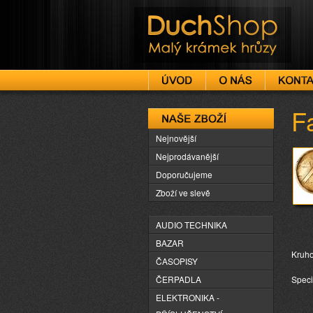
DuchShop
F
Naše zboží
Nejnovější
Nejprodávanější
Doporučujeme
Zboží ve slevě
AUDIO TECHNIKA
BAZAR
Kruho
ČASOPISY
ČERPADLA
Speci
ELEKTRONIKA -