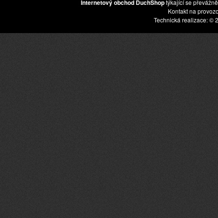
Internetový obchod DuchShop
týkající se převážně
Kontakt na provoz
Technická realizace: © 