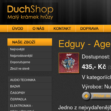
DuchShop
Edguy - Age 
Naše zboží
Nejnovější
Dostupnost:
Nejprodávanější
Doporučujeme
435,- Kč
(
Zboží ve slevě
V kategorií
AUDIO TECHNIKA
Výrobce: Nu
BAZAR
ČASOPISY
ČERPADLA
Jedno z nejvydařenějš
ELEKTRONIKA -