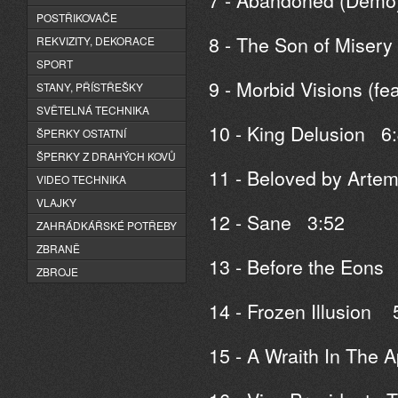
POSTŘIKOVAČE
8 - The Son of Miser
REKVIZITY, DEKORACE
SPORT
9 - Morbid Visions (f
STANY, PŘÍSTŘEŠKY
SVĚTELNÁ TECHNIKA
10 - King Delusion 6
ŠPERKY OSTATNÍ
ŠPERKY Z DRAHÝCH KOVŮ
11 - Beloved by Arte
VIDEO TECHNIKA
VLAJKY
12 - Sane 3:52
ZAHRÁDKÁŘSKÉ POTŘEBY
ZBRANĚ
13 - Before the Eons
ZBROJE
14 - Frozen Illusion 
15 - A Wraith In The 