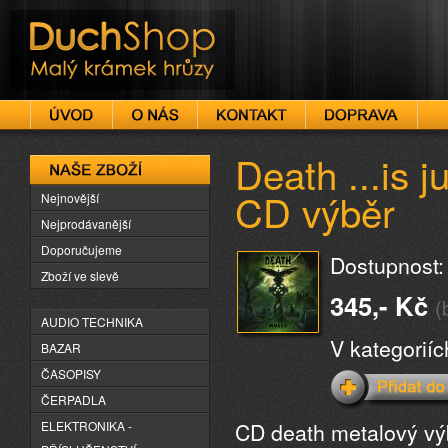
DuchShop
Death ...is 
Naše zboží
CD výběr
Nejnovější
Nejprodávanější
Doporučujeme
Dostupnost:
Zboží ve slevě
345,- Kč
(
AUDIO TECHNIKA
V kategorií
BAZAR
ČASOPISY
ČERPADLA
CD death metalový v
ELEKTRONIKA -