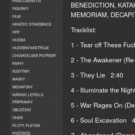
PŘÍSLUŠENSTVÍ
BENEDICTION, KATAK
FIGURKY
MEMORIAM, DECAPITA
FILM
HRAČKY, STAVEBNICE
Tracklist:
HRY
HUDBA
1 - Tear off These F
HUDEBNÍ NÁSTROJE
CHOVATELSKÉ POTŘEBY
2 - The Awakener (R
KNIHY
KOSTÝMY
3 - They Lie 2:40
MASKY
MEGAFONY
4 - Illuminate the Nig
NÁŘADÍ, LEPIDLA,
PŘÍPRAVKY
5 - War Rages On (D
OBLEČENÍ
OHEŇ
6 - Soul Excavation 
PLOTY, PLETIVA
7 - Abandoned (Demo
POČÍTAČE