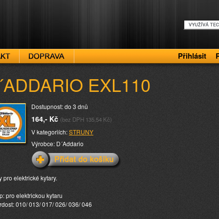
Přihlásit
´ADDARIO EXL110
Dostupnost: do 3 dnů
164,- Kč
(bez DPH 135,54 Kč)
V kategoriích:
STRUNY
Výrobce: D´Addario
 pro elektrické kytary.
p: pro elektrickou kytaru
rdost: 010/ 013/ 017/ 026/ 036/ 046