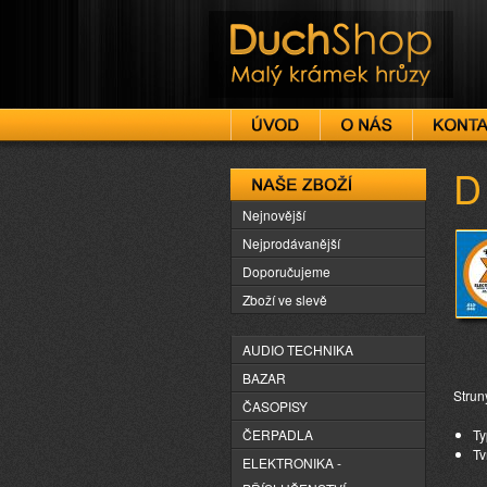
DuchShop
D
Naše zboží
Nejnovější
Nejprodávanější
Doporučujeme
Zboží ve slevě
AUDIO TECHNIKA
BAZAR
Struny
ČASOPISY
ČERPADLA
Ty
Tv
ELEKTRONIKA -