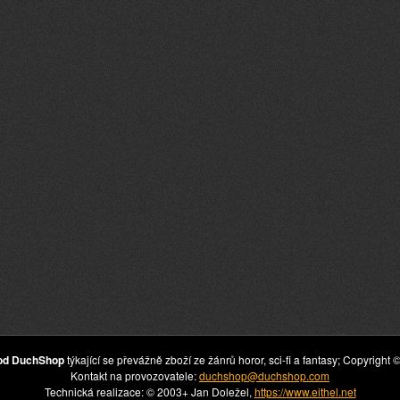
hod DuchShop
týkající se převážně zboží ze žánrů horor, sci-fi a fantasy; Copyrig
Kontakt na provozovatele:
duchshop@duchshop.com
Technická realizace: © 2003+ Jan Doležel,
https://www.eithel.net