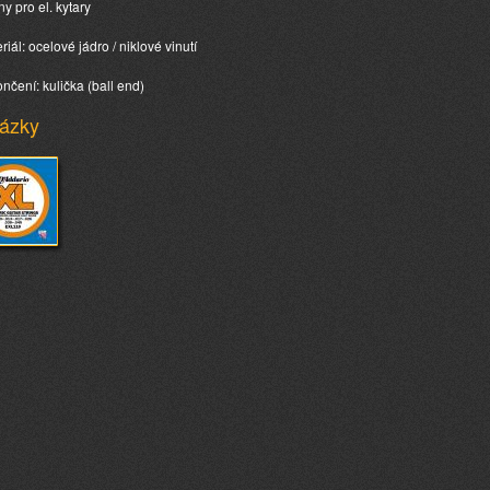
ny pro el. kytary
riál: ocelové jádro / niklové vinutí
ončení: kulička (ball end)
ázky