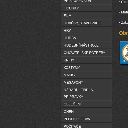
PŘÍSLUŠENSTVÍ
• Stru
FIGURKY
• Mate
FILM
• Zak
HRAČKY, STAVEBNICE
HRY
Obr
HUDBA
HUDEBNÍ NÁSTROJE
CHOVATELSKÉ POTŘEBY
KNIHY
KOSTÝMY
MASKY
MEGAFONY
NÁŘADÍ, LEPIDLA,
PŘÍPRAVKY
OBLEČENÍ
OHEŇ
PLOTY, PLETIVA
POČÍTAČE