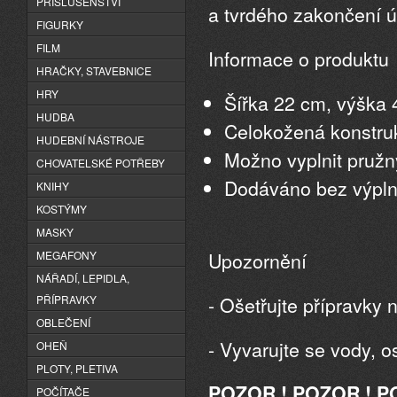
PŘÍSLUŠENSTVÍ
a tvrdého zakončení úd
FIGURKY
FILM
Informace o produktu
HRAČKY, STAVEBNICE
HRY
Šířka 22 cm, výška 
HUDBA
Celokožená konstru
HUDEBNÍ NÁSTROJE
Možno vyplnit pruž
CHOVATELSKÉ POTŘEBY
Dodáváno bez výpln
KNIHY
KOSTÝMY
MASKY
Upozornění
MEGAFONY
NÁŘADÍ, LEPIDLA,
- Ošetřujte přípravky n
PŘÍPRAVKY
OBLEČENÍ
- Vyvarujte se vody, o
OHEŇ
PLOTY, PLETIVA
POZOR ! POZOR ! P
POČÍTAČE