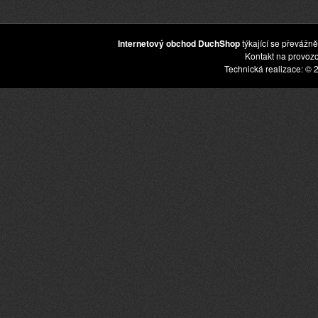
Internetový obchod DuchShop
týkající se převážně
Kontakt na provoz
Technická realizace: © 