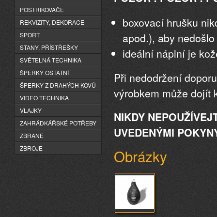
POSTŘIKOVAČE
boxovací hrušku nik
REKVIZITY, DEKORACE
apod.), aby nedošlo
SPORT
STANY, PŘÍSTŘEŠKY
ideální náplní je ko
SVĚTELNÁ TECHNIKA
ŠPERKY OSTATNÍ
Při nedodržení doporu
ŠPERKY Z DRAHÝCH KOVŮ
výrobkem může dojít 
VIDEO TECHNIKA
VLAJKY
NIKDY NEPOUŽÍVEJ
ZAHRÁDKÁŘSKÉ POTŘEBY
UVEDENÝMI POKYNY
ZBRANĚ
ZBROJE
Obrázky