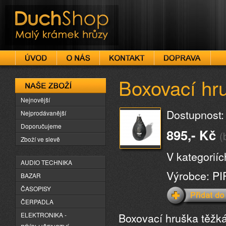
DuchShop
Boxovací hr
Naše zboží
Nejnovější
Dostupnost:
Nejprodávanější
Doporučujeme
895,- Kč
(
Zboží ve slevě
V kategorií
AUDIO TECHNIKA
Výrobce: P
BAZAR
ČASOPISY
ČERPADLA
Boxovací hruška těžká
ELEKTRONIKA -