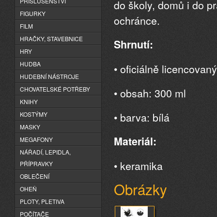
PŘÍSLUŠENSTVÍ
do školy, domů i do 
FIGURKY
ochránce.
FILM
HRAČKY, STAVEBNICE
Shrnutí:
HRY
HUDBA
• oficiálně licencovan
HUDEBNÍ NÁSTROJE
CHOVATELSKÉ POTŘEBY
• obsah: 300 ml
KNIHY
• barva: bílá
KOSTÝMY
MASKY
Materiál:
MEGAFONY
NÁŘADÍ, LEPIDLA,
• keramika
PŘÍPRAVKY
OBLEČENÍ
Obrázky
OHEŇ
PLOTY, PLETIVA
POČÍTAČE