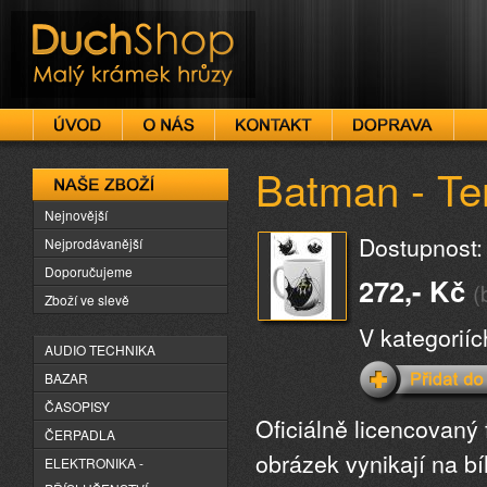
DuchShop
Batman - Tem
Naše zboží
Nejnovější
Dostupnost:
Nejprodávanější
Doporučujeme
272,- Kč
(
Zboží ve slevě
V kategorií
AUDIO TECHNIKA
BAZAR
ČASOPISY
Oficiálně licencovaný
ČERPADLA
obrázek vynikají na bí
ELEKTRONIKA -