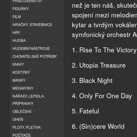
PŘÍSLUŠENSTVÍ
než je ten náš, skute
FIGURKY
spojení mezi melodie
FILM
kytar a tvrdým vokál
HRAČKY, STAVEBNICE
symfonický orchest
HRY
HUDBA
1. Rise To The Victory
HUDEBNÍ NÁSTROJE
CHOVATELSKÉ POTŘEBY
2. Utopia Treasure
KNIHY
KOSTÝMY
3. Black Night
MASKY
MEGAFONY
4. Only For One Day
NÁŘADÍ, LEPIDLA,
PŘÍPRAVKY
5. Fateful
OBLEČENÍ
OHEŇ
6. (Sin)cere World
PLOTY, PLETIVA
POČÍTAČE