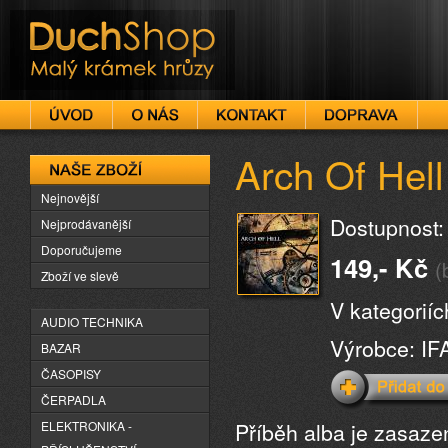
DuchShop
Arch Of Hel
Naše zboží
Nejnovější
Dostupnost:
Nejprodávanější
Doporučujeme
149,- Kč
(
Zboží ve slevě
V kategorií
AUDIO TECHNIKA
Výrobce: IF
BAZAR
ČASOPISY
ČERPADLA
Příběh alba je zasaze
ELEKTRONIKA -