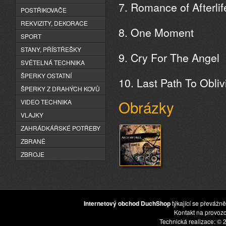
7. Romance of Afterlif
POSTŘIKOVAČE
REKVIZITY, DEKORACE
8. One Moment
SPORT
STANY, PŘÍSTŘEŠKY
9. Cry For The Angel
SVĚTELNÁ TECHNIKA
ŠPERKY OSTATNÍ
10. Last Path To Obliv
ŠPERKY Z DRAHÝCH KOVŮ
Obrázky
VIDEO TECHNIKA
VLAJKY
ZAHRÁDKÁŘSKÉ POTŘEBY
ZBRANĚ
ZBROJE
Internetový obchod DuchShop
týkající se převážně
Kontakt na provoz
Technická realizace: © 