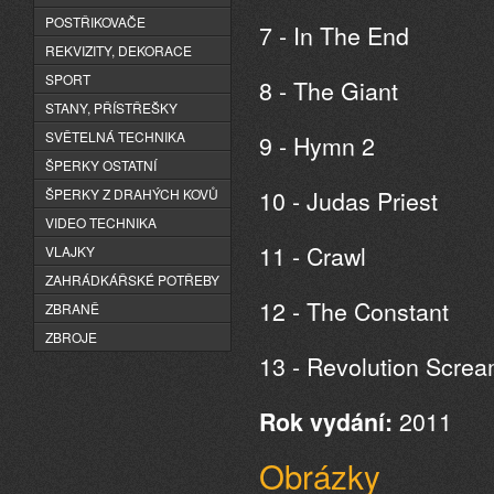
POSTŘIKOVAČE
7 - In The End
REKVIZITY, DEKORACE
SPORT
8 - The Giant
STANY, PŘÍSTŘEŠKY
SVĚTELNÁ TECHNIKA
9 - Hymn 2
ŠPERKY OSTATNÍ
10 - Judas Priest
ŠPERKY Z DRAHÝCH KOVŮ
VIDEO TECHNIKA
11 - Crawl
VLAJKY
ZAHRÁDKÁŘSKÉ POTŘEBY
12 - The Constant
ZBRANĚ
ZBROJE
13 - Revolution Scre
2011
Rok vydání:
Obrázky