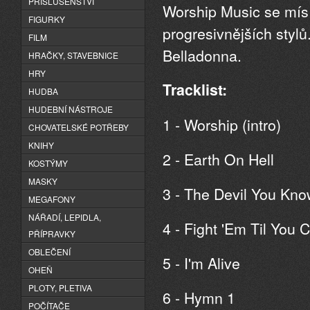
PŘÍSLUŠENSTVÍ
Worship Music se mísí 
FIGURKY
progresivnějších styl
FILM
Belladonna.
HRAČKY, STAVEBNICE
HRY
Tracklist:
HUDBA
HUDEBNÍ NÁSTROJE
1 - Worship (intro)
CHOVATELSKÉ POTŘEBY
KNIHY
2 - Earth On Hell
KOSTÝMY
MASKY
3 - The Devil You Kno
MEGAFONY
NÁŘADÍ, LEPIDLA,
4 - Fight 'Em Til You C
PŘÍPRAVKY
OBLEČENÍ
5 - I'm Alive
OHEŇ
PLOTY, PLETIVA
6 - Hymn 1
POČÍTAČE