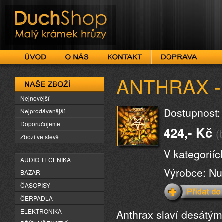
DuchShop
ANTHRAX - 
Naše zboží
Nejnovější
Dostupnost:
Nejprodávanější
Doporučujeme
424,- Kč
(
Zboží ve slevě
V kategorií
AUDIO TECHNIKA
Výrobce: Nu
BAZAR
ČASOPISY
ČERPADLA
Anthrax slaví desátým
ELEKTRONIKA -