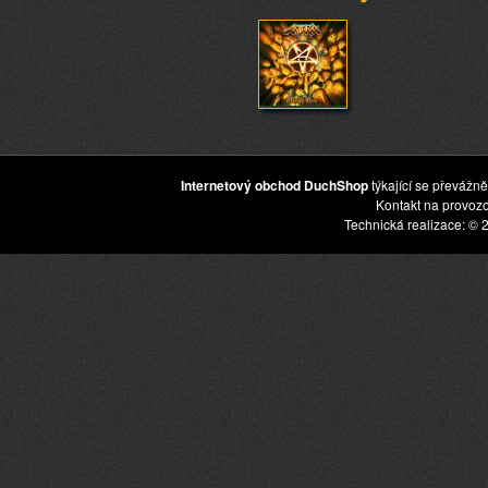
Internetový obchod DuchShop
týkající se převážně
Kontakt na provoz
Technická realizace: © 