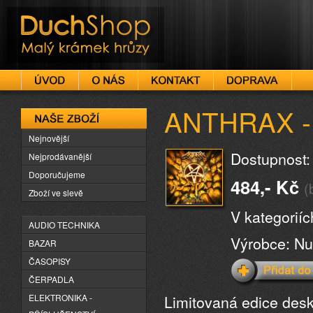
DuchShop
ANTHRAX - 
Naše zboží
Nejnovější
Dostupnost:
Nejprodávanější
Doporučujeme
484,- Kč
(
Zboží ve slevě
V kategorií
AUDIO TECHNIKA
Výrobce: Nu
BAZAR
ČASOPISY
ČERPADLA
Limitovaná edice des
ELEKTRONIKA -