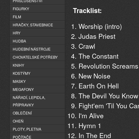
PŘÍSLUŠENSTVÍ
Tracklist:
FIGURKY
FILM
Worship (intro)
HRAČKY, STAVEBNICE
HRY
Judas Priest
HUDBA
Crawl
HUDEBNÍ NÁSTROJE
The Constant
CHOVATELSKÉ POTŘEBY
Revolution Screams
KNIHY
KOSTÝMY
New Noise
MASKY
Earth On Hell
MEGAFONY
The Devil You Know
NÁŘADÍ, LEPIDLA,
Fight'em 'Til You Can
PŘÍPRAVKY
OBLEČENÍ
I'm Alive
OHEŇ
Hymn 1
PLOTY, PLETIVA
In The End
POČÍTAČE