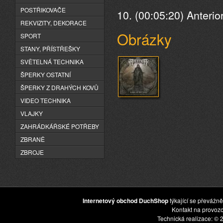
POSTŘIKOVAČE
10. (00:05:20) Anteri
REKVIZITY, DEKORACE
Obrázky
SPORT
STANY, PŘÍSTŘEŠKY
SVĚTELNÁ TECHNIKA
ŠPERKY OSTATNÍ
ŠPERKY Z DRAHÝCH KOVŮ
VIDEO TECHNIKA
VLAJKY
ZAHRÁDKÁŘSKÉ POTŘEBY
ZBRANĚ
ZBROJE
Internetový obchod DuchShop
týkající se převážně
Kontakt na provoz
Technická realizace: © 