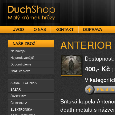
DuchShop
ANTERIOR -
Naše zboží
Nejnovější
Dostupnost:
Nejprodávanější
Doporučujeme
400,- Kč
(
Zboží ve slevě
V kategorií
AUDIO TECHNIKA
BAZAR
ČASOPISY
Britská kapela Anteri
ČERPADLA
death metalu s názvem
ELEKTRONIKA -