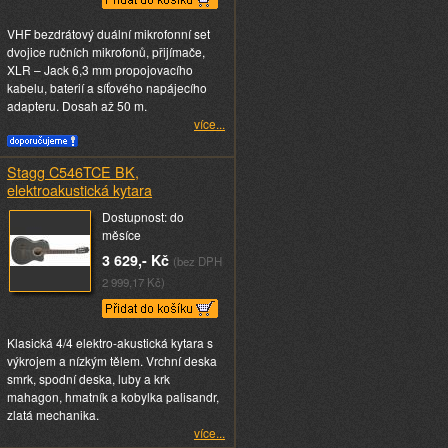
VHF bezdrátový duální mikrofonní set
dvojice ručních mikrofonů, přijímače,
XLR – Jack 6,3 mm propojovacího
kabelu, baterií a síťového napájecího
adapteru. Dosah až 50 m.
více...
Stagg C546TCE BK,
elektroakustická kytara
Dostupnost: do
měsíce
3 629,- Kč
(bez DPH
2 999,17 Kč)
Klasická 4/4 elektro-akustická kytara s
výkrojem a nízkým tělem. Vrchní deska
smrk, spodní deska, luby a krk
mahagon, hmatník a kobylka palisandr,
zlatá mechanika.
více...