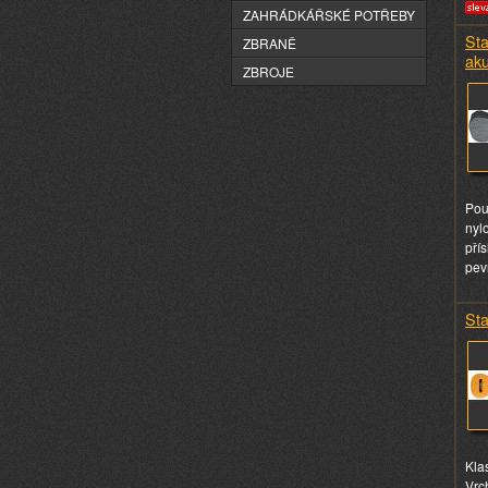
ZAHRÁDKÁŘSKÉ POTŘEBY
St
ZBRANĚ
aku
ZBROJE
Pou
nyl
pří
pev
Sta
Kla
Vrc