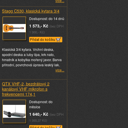
více...
Stagg C530, klasická kytara 3/4
Dostupnost: do 14 dnů
1 573,- Kč
(bez DPH
1 300,- Kč)
Klasická 3/4 kytara. Vrchní deska,
spodní deska a luby lípa, krk nato,
hmatník a kobylka mořený javor. Barva
přírodní, povrchová úprava lesklý lak.
více...
QTX VHF-2, bezdrátový 2
kanálový VHF mikrofon s
frekvencemi 174,1
Dostupnost: do
měsíce
1 640,- Kč
(bez DPH
1 355,37 Kč)