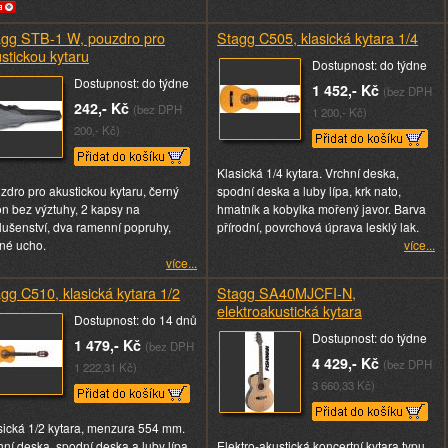
agg STB-1 W, pouzdro pro
Stagg C505, klasická kytara 1/4
stickou kytaru
Dostupnost: do týdne
Dostupnost: do týdne
1 452,- Kč
(bez DPH
242,- Kč
(bez DPH
1 200,- Kč)
200,- Kč)
Klasická 1/4 kytara. Vrchní deska,
zdro pro akustickou kytaru, černý
spodní deska a luby lípa, krk nato,
on bez výztuhy, 2 kapsy na
hmatník a kobylka mořený javor. Barva
slušenství, dva ramenní popruhy,
přírodní, povrchová úprava lesklý lak.
né ucho.
více...
více...
gg C510, klasická kytara 1/2
Stagg SA40MJCFI-N,
elektroakustická kytara
Dostupnost: do 14 dnů
Dostupnost: do týdne
1 479,- Kč
(bez DPH
4 429,- Kč
(bez DPH
1 222,31 Kč)
3 660,33 Kč)
sická 1/2 kytara, menzura 554 mm.
hní deska, spodní deska a luby lípa,
Elektro-akustická koncertní kytara typu