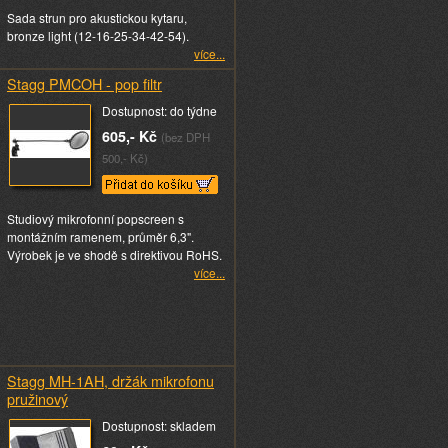
Sada strun pro akustickou kytaru,
bronze light (12-16-25-34-42-54).
více...
Stagg PMCOH - pop filtr
Dostupnost: do týdne
605,- Kč
(bez DPH
500,- Kč)
Studiový mikrofonní popscreen s
montážním ramenem, průměr 6,3".
Výrobek je ve shodě s direktivou RoHS.
více...
Stagg MH-1AH, držák mikrofonu
pružinový
Dostupnost: skladem