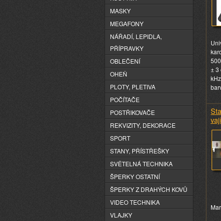
MASKY
MEGAFONY
NÁŘADÍ, LEPIDLA,
Uni
PŘÍPRAVKY
kar
500
OBLEČENÍ
± 3
OHEŇ
kHz
PLOTY, PLETIVA
bar
POČÍTAČE
St
POSTŘIKOVAČE
vaj
REKVIZITY, DEKORACE
SPORT
STANY, PŘÍSTŘEŠKY
SVĚTELNÁ TECHNIKA
ŠPERKY OSTATNÍ
ŠPERKY Z DRAHÝCH KOVŮ
VIDEO TECHNIKA
Mar
VLAJKY