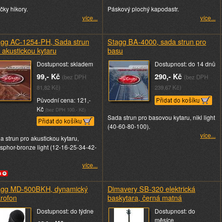
čky hikory.
Páskový plochý kapodastr.
více...
více...
agg AC-1254-PH, Sada strun
Stagg BA-4000, sada strun pro
 akustickou kytaru
basu
Dostupnost: skladem
Dostupnost: do 14 dnů
99,- Kč
290,- Kč
(bez DPH
(bez DPH
81,82 Kč)
239,67 Kč)
Původní cena: 121,-
Kč
(bez DPH 100,- Kč)
Sada strun pro basovou kytaru, nikl light
(40-60-80-100).
více...
a strun pro akustickou kytaru,
sphor-bronze light (12-16-25-34-42-
více...
agg MD-500BKH, dynamický
Dimavery SB-320 elektrická
rofon
baskytara, černá matná
Dostupnost: do týdne
Dostupnost: do
měsíce