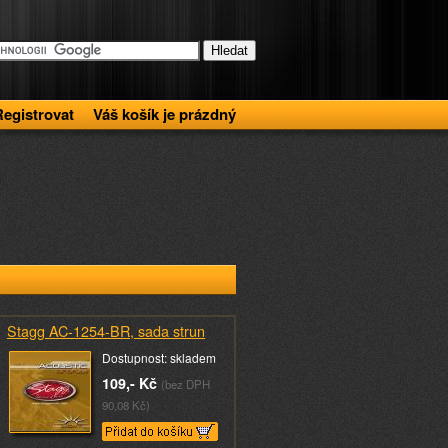
Registrovat
Váš košík je prázdný
Stagg AC-1254-BR, sada strun
Dostupnost: skladem
109,- Kč
(bez DPH
90,08 Kč)