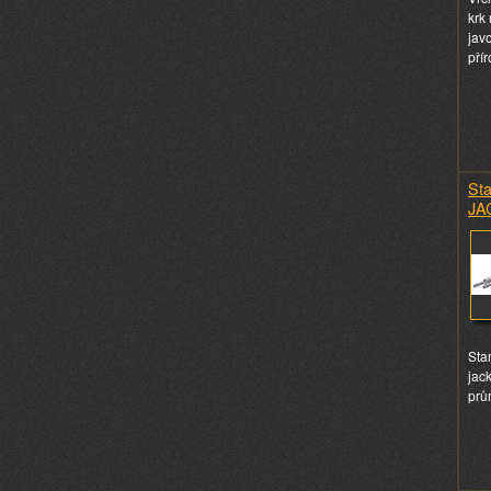
krk
jav
pří
St
JA
Sta
jac
prů