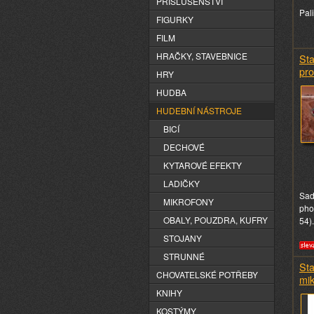
PŘÍSLUŠENSTVÍ
Pali
FIGURKY
FILM
HRAČKY, STAVEBNICE
St
pro
HRY
HUDBA
HUDEBNÍ NÁSTROJE
BICÍ
DECHOVÉ
KYTAROVÉ EFEKTY
LADIČKY
Sad
MIKROFONY
pho
OBALY, POUZDRA, KUFRY
54).
STOJANY
STRUNNÉ
St
CHOVATELSKÉ POTŘEBY
mik
KNIHY
KOSTÝMY