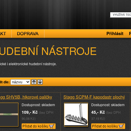
Přihlásit
UDEBNÍ NÁSTROJE
ické i elektronické hudební nástroje.
it dle:
gg SHV5B, hikorové paličky
Stagg SCPM-F kapodastr plochý
Dostupnost: skladem
Dostupnost: skladem
109,- Kč
45,- Kč
(bez DPH
(bez DPH
90,08 Kč)
37,19 Kč)