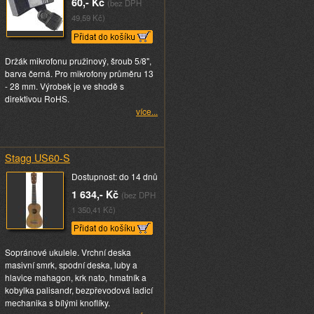
60,- Kč
(bez DPH
49,59 Kč)
Držák mikrofonu pružinový, šroub 5/8",
barva černá. Pro mikrofony průměru 13
- 28 mm. Výrobek je ve shodě s
direktivou RoHS.
více...
Stagg US60-S
Dostupnost: do 14 dnů
1 634,- Kč
(bez DPH
1 350,41 Kč)
Sopránové ukulele. Vrchní deska
masivní smrk, spodní deska, luby a
hlavice mahagon, krk nato, hmatník a
kobylka palisandr, bezpřevodová ladicí
mechanika s bílými knoflíky.