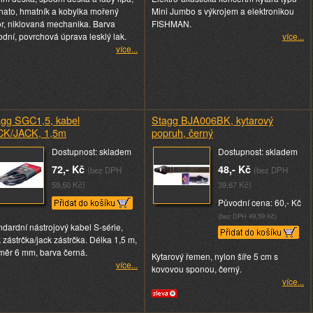
 nato, hmatník a kobylka mořený
Mini Jumbo s výkrojem a elektronikou
or, niklovaná mechanika. Barva
FISHMAN.
rodní, povrchová úprava lesklý lak.
více...
více...
agg SGC1,5, kabel
Stagg BJA006BK, kytarový
CK/JACK, 1,5m
popruh, černý
Dostupnost: skladem
Dostupnost: skladem
72,- Kč
48,- Kč
(bez DPH
(bez DPH
59,50 Kč)
39,67 Kč)
Původní cena: 60,- Kč
(bez DPH 49,59 Kč)
ndardní nástrojový kabel S-série,
k zástrčka/jack zástrčka. Délka 1,5 m,
měr 6 mm, barva černá.
Kytarový řemen, nylon šíře 5 cm s
více...
kovovou sponou, černý.
více...