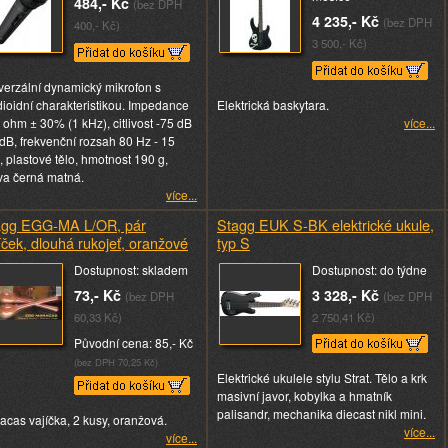
484,- Kč
(bez DPH
4 235,- Kč
(bez DPH
400,- Kč)
3 500,- Kč)
verzální dynamický mikrofon s
dioidní charakteristikou. Impedance
Elektrická baskytara.
 ohm ± 30% (1 kHz), citlivost -75 dB
více...
 dB, frekvenční rozsah 80 Hz - 15
, plastové tělo, hmotnost 190 g,
va černá matná.
více...
agg EGG-MA L/OR, pár
Stagg EUK S-BK elektrické ukule,
íček, dlouhá rukojeť, oranžové
typ S
Dostupnost: skladem
Dostupnost: do týdne
73,- Kč
3 328,- Kč
(bez DPH
(bez DPH
60,33 Kč)
2 750,41 Kč)
Původní cena: 85,- Kč
(bez DPH 70,25 Kč)
Elektrické ukulele stylu Strat. Tělo a krk
masivní javor, kobylka a hmatník
palisandr, mechanika diecast nikl mini.
acas vajíčka, 2 kusy, oranžová.
více...
více...