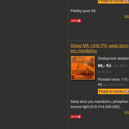
Paličky javor 5A.
víc
Stagg MA-1032-PH, sada strun
pro mandolínu
Dostupnost: sklade
99,- Kč
(bez DPH
81,82 Kč)
Původní cena: 115,
Kč
(bez DPH 95,04 Kč)
Sada strun pro mandolínu, phosphor-
bronze light (010-014-023-032).
víc