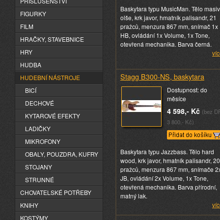
PŘÍSLUŠENSTVÍ
Baskytara typu MusicMan. Tělo masiv
FIGURKY
olše, krk javor, hmatník palisandr, 21
FILM
pražců, menzura 867 mm, snímač 1x
HB, ovládání 1x Volume, 1x Tone,
HRAČKY, STAVEBNICE
otevřená mechanika. Barva černá.
HRY
víc
HUDBA
Stagg B300-NS, baskytara
HUDEBNÍ NÁSTROJE
Dostupnost: do
BICÍ
měsíce
DECHOVÉ
4 598,- Kč
(bez D
KYTAROVÉ EFEKTY
3 800,- Kč)
LADIČKY
MIKROFONY
Baskytara typu Jazzbass. Tělo hard
OBALY, POUZDRA, KUFRY
wood, krk javor, hmatník palisandr, 20
STOJANY
pražců, menzura 867 mm, snímače 2
JB, ovládání 2x Volume, 1x Tone,
STRUNNÉ
otevřená mechanika. Barva přírodní,
CHOVATELSKÉ POTŘEBY
matný lak.
víc
KNIHY
KOSTÝMY