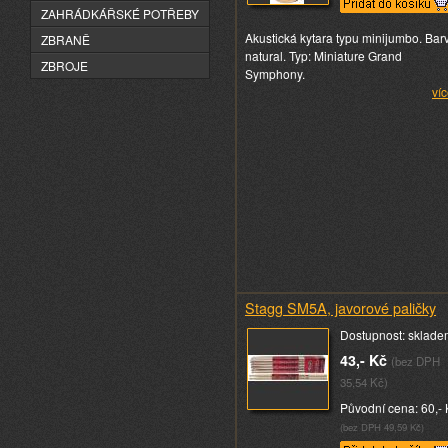
ZAHRÁDKÁŘSKÉ POTŘEBY
Akustická kytara typu minijumbo. Bar
ZBRANĚ
natural. Typ: Miniature Grand
ZBROJE
Symphony.
víc
Stagg SM5A, javorové paličky
Dostupnost: sklade
43,- Kč
(bez DPH
35,54 Kč)
Původní cena: 60,- 
(bez DPH 49,59 Kč)