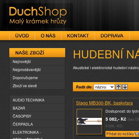
DuchShop
HUDEBNÍ N
Naše zboží
Nejnovější
Akustické i elektronické hudební nástro
Nejprodávanější
Doporučujeme
Zboží ve slevě
Řadit dle:
AUDIO TECHNIKA
Stagg MB300-BK, baskytara
BAZAR
Dostupnost: do týd
ČASOPISY
5 082,- Kč
(bez D
ČERPADLA
4 200,- Kč)
ELEKTRONIKA -