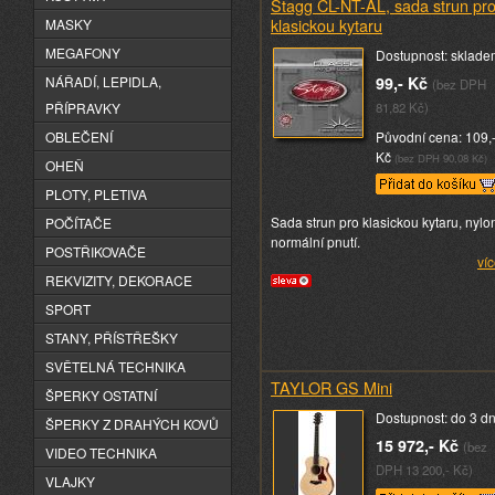
Stagg CL-NT-AL, sada strun pr
klasickou kytaru
MASKY
MEGAFONY
Dostupnost: sklade
NÁŘADÍ, LEPIDLA,
99,- Kč
(bez DPH
PŘÍPRAVKY
81,82 Kč)
Původní cena: 109,
OBLEČENÍ
Kč
(bez DPH 90,08 Kč)
OHEŇ
PLOTY, PLETIVA
Sada strun pro klasickou kytaru, nylo
POČÍTAČE
normální pnutí.
POSTŘIKOVAČE
víc
REKVIZITY, DEKORACE
SPORT
STANY, PŘÍSTŘEŠKY
SVĚTELNÁ TECHNIKA
TAYLOR GS Mini
ŠPERKY OSTATNÍ
Dostupnost: do 3 d
ŠPERKY Z DRAHÝCH KOVŮ
15 972,- Kč
(bez
VIDEO TECHNIKA
DPH 13 200,- Kč)
VLAJKY