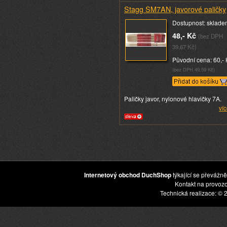
Stagg SM7AN, javorové paličky
Dostupnost: sklade
48,- Kč
(bez DPH
39,67 Kč)
Původní cena: 60,- 
(bez DPH 49,59 Kč)
Paličky javor, nylonové hlavičky 7A.
víc
Internetový obchod DuchShop
týkající se převážně
Kontakt na provoz
Technická realizace: © 