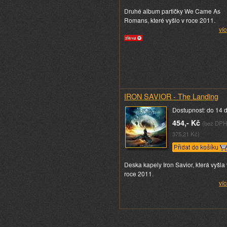
Druhé album partičky We Came As
Romans, které vyšlo v roce 2011.
víc
IRON SAVIOR - The Landing
Dostupnost: do 14 
454,- Kč
(bez DPH
375,21 Kč)
Deska kapely Iron Savior, která vyšla 
roce 2011.
víc