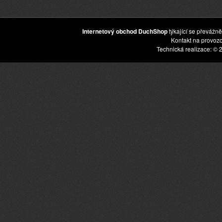
Internetový obchod DuchShop
týkající se převážně
Kontakt na provoz
Technická realizace: © 