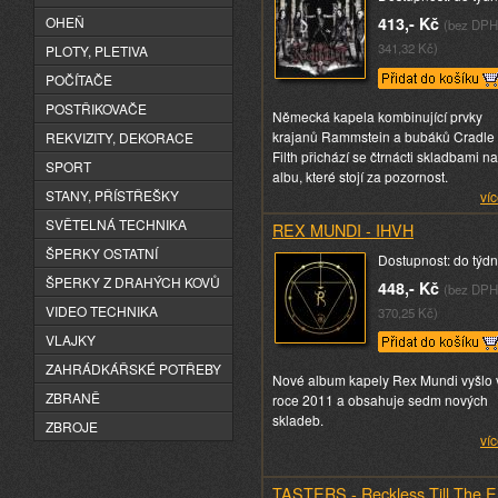
OHEŇ
413,- Kč
(bez DPH
341,32 Kč)
PLOTY, PLETIVA
POČÍTAČE
POSTŘIKOVAČE
Německá kapela kombinující prvky
krajanů Rammstein a bubáků Cradle 
REKVIZITY, DEKORACE
Filth přichází se čtrnácti skladbami na
SPORT
albu, které stojí za pozornost.
STANY, PŘÍSTŘEŠKY
víc
SVĚTELNÁ TECHNIKA
REX MUNDI - IHVH
ŠPERKY OSTATNÍ
Dostupnost: do týd
ŠPERKY Z DRAHÝCH KOVŮ
448,- Kč
(bez DPH
VIDEO TECHNIKA
370,25 Kč)
VLAJKY
ZAHRÁDKÁŘSKÉ POTŘEBY
Nové album kapely Rex Mundi vyšlo 
ZBRANĚ
roce 2011 a obsahuje sedm nových
skladeb.
ZBROJE
víc
TASTERS - Reckless Till The 