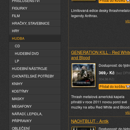
PŘÍSLUŠENSTVÍ
FIGURKY
Limitovaná edice desky thrashmetal
FILM
legendy Anthrax.
víc
HRAČKY, STAVEBNICE
HRY
HUDBA
CD
GENERATION KILL - Red Whit
HUDEBNÍ DVD
and Blood
LP
Dostupnost: do týd
HUDEBNÍ NÁSTROJE
369,- Kč
(bez DPH
CHOVATELSKÉ POTŘEBY
304,96 Kč)
KNIHY
KOSTÝMY
Thrash metalová americká kapela
MASKY
přináší v roce 2011 novou porci své
MEGAFONY
muziky na albu Red White and Blood
víc
NÁŘADÍ, LEPIDLA,
NACHTBLUT - Antik
PŘÍPRAVKY
OBLEČENÍ
Dostupnost: do týd