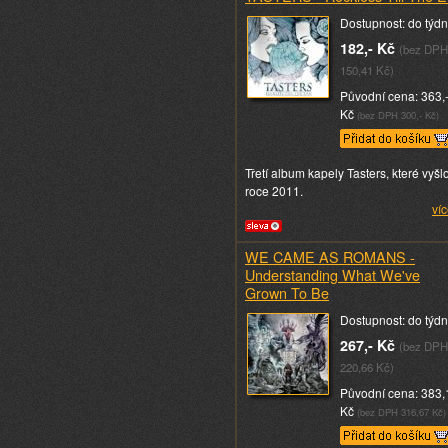
Dostupnost: do týd
182,- Kč
(bez DPH
150,41 Kč)
Původní cena: 363,
Kč
(bez DPH 300,- Kč)
Třetí album kapely Tasters, které vyšl
roce 2011.
víc
WE CAME AS ROMANS -
Understanding What We've
Grown To Be
Dostupnost: do týd
267,- Kč
(bez DPH
220,66 Kč)
Původní cena: 383,
Kč
(bez DPH 316,67 Kč)