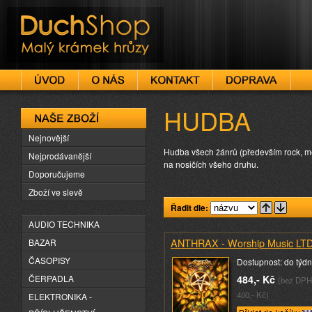
DuchShop
HUDBA
Naše zboží
Nejnovější
Hudba všech žánrů (především rock, met
Nejprodávanější
na nosičích všeho druhu.
Doporučujeme
Zboží ve slevě
Řadit dle:
AUDIO TECHNIKA
ANTHRAX - Worship Music LT
BAZAR
ČASOPISY
Dostupnost: do týd
ČERPADLA
484,- Kč
(bez DPH
400,- Kč)
ELEKTRONIKA -