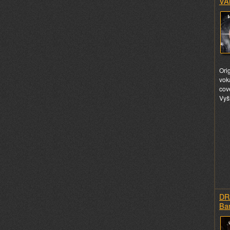
VA
Ori
vok
cov
Vyš
DR
Ba