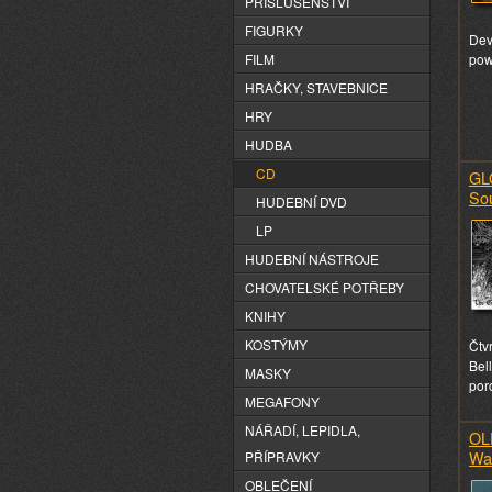
PŘÍSLUŠENSTVÍ
FIGURKY
Dev
FILM
pow
HRAČKY, STAVEBNICE
HRY
HUDBA
CD
GL
So
HUDEBNÍ DVD
LP
HUDEBNÍ NÁSTROJE
CHOVATELSKÉ POTŘEBY
KNIHY
KOSTÝMY
Čtv
Bel
MASKY
por
MEGAFONY
NÁŘADÍ, LEPIDLA,
OL
Wa
PŘÍPRAVKY
OBLEČENÍ