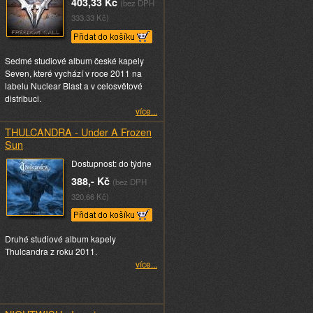
403,33 Kč
(bez DPH
333,33 Kč)
Sedmé studiové album české kapely
Seven, které vychází v roce 2011 na
labelu Nuclear Blast a v celosvětové
distribuci.
více...
THULCANDRA - Under A Frozen
Sun
Dostupnost: do týdne
388,- Kč
(bez DPH
320,66 Kč)
Druhé studiové album kapely
Thulcandra z roku 2011.
více...