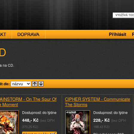
Přihlásit
D
a na CD.
it dle:
AINSTORM - On The Spur Of
CIPHER SYSTEM - Communicate
e Moment
The Storms
Dostupnost: do týdne
Dostupnost: do týdne
448,- Kč
228,- Kč
(bez DPH
(bez DPH
370,25 Kč)
188,43 Kč)