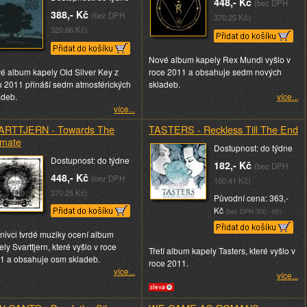
448,- Kč
(bez DPH
388,- Kč
(bez DPH
370,25 Kč)
320,66 Kč)
Nové album kapely Rex Mundi vyšlo v
é album kapely Old Silver Key z
roce 2011 a obsahuje sedm nových
u 2011 přináší sedm atmosférických
skladeb.
adeb.
více...
více...
ARTTJERN - Towards The
TASTERS - Reckless Till The End
imate
Dostupnost: do týdne
Dostupnost: do týdne
182,- Kč
(bez DPH
448,- Kč
(bez DPH
150,41 Kč)
370,25 Kč)
Původní cena: 363,-
Kč
(bez DPH 300,- Kč)
znivci tvrdé muziky ocení album
ly Svarttjern, které vyšlo v roce
Třetí album kapely Tasters, které vyšlo v
1 a obsahuje osm skladeb.
roce 2011.
více...
více...