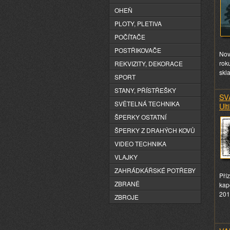
OHEŇ
PLOTY, PLETIVA
POČÍTAČE
POSTŘIKOVAČE
Nov
rok
REKVIZITY, DEKORACE
skl
SPORT
STANY, PŘÍSTŘEŠKY
SV
SVĚTELNÁ TECHNIKA
Ult
ŠPERKY OSTATNÍ
ŠPERKY Z DRAHÝCH KOVŮ
VIDEO TECHNIKA
VLAJKY
ZAHRÁDKÁŘSKÉ POTŘEBY
Pří
ZBRANĚ
kape
201
ZBROJE