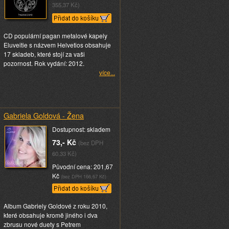
355,37 Kč)
CD populární pagan metalové kapely
Eluveitie s názvem Helvetios obsahuje
17 skladeb, které stojí za vaši
pozornost. Rok vydání: 2012.
více...
Gabriela Goldová - Žena
Dostupnost: skladem
73,- Kč
(bez DPH
60,33 Kč)
Původní cena: 201,67
Kč
(bez DPH 166,67 Kč)
Album Gabriely Goldové z roku 2010,
které obsahuje kromě jiného i dva
zbrusu nové duety s Petrem