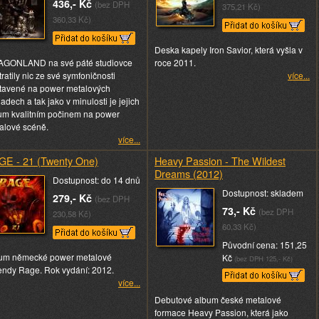
436,- Kč
(bez DPH
375,21 Kč)
360,33 Kč)
Deska kapely Iron Savior, která vyšla v
GONLAND na své páté studiovce
roce 2011.
ratily nic ze své symfoničnosti
více...
tavené na power metalových
adech a tak jako v minulosti je jejich
um kvalitním počinem na power
alové scéně.
více...
GE - 21 (Twenty One)
Heavy Passion - The Wildest
Dreams (2012)
Dostupnost: do 14 dnů
Dostupnost: skladem
279,- Kč
(bez DPH
73,- Kč
(bez DPH
230,58 Kč)
60,33 Kč)
Původní cena: 151,25
um německé power metalové
Kč
(bez DPH 125,- Kč)
endy Rage. Rok vydání: 2012.
více...
Debutové album české metalové
formace Heavy Passion, která jako