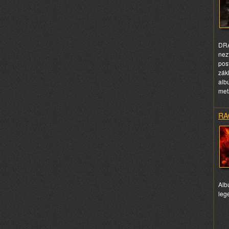
DRA
nezt
pos
zákl
alb
met
RA
Alb
leg