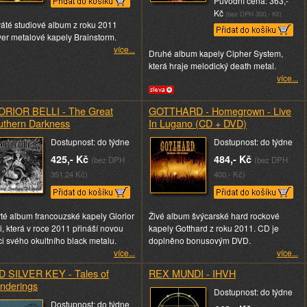
Původní cena: 363,-
Kč
(bez DPH 300,- Kč)
áté studiové album z roku 2011
er metalové kapely Brainstorm.
více...
Druhé album kapely Cipher System,
která hraje melodický death metal.
více...
ORIOR BELLI - The Great
GOTTHARD - Homegrown - Live
uthern Darkness
In Lugano (CD + DVD)
Dostupnost: do týdne
Dostupnost: do týdne
425,- Kč
484,- Kč
(bez DPH
(bez DPH
351,24 Kč)
400,- Kč)
rté album francouzské kapely Glorior
Živé album švýcarské hard rockové
li, která v roce 2011 přináší novou
kapely Gotthard z roku 2011. CD je
ci svého okultního black metalu.
doplněno bonusovým DVD.
více...
více...
D SILVER KEY - Tales of
REX MUNDI - IHVH
nderings
Dostupnost: do týdne
Dostupnost: do týdne