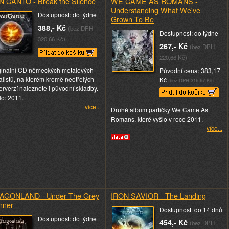
N CANTO - Break the Silence
WE CAME AS ROMANS -
Understanding What We've
Dostupnost: do týdne
Grown To Be
388,- Kč
(bez DPH
Dostupnost: do týdne
320,66 Kč)
267,- Kč
(bez DPH
220,66 Kč)
ginální CD německých metalových
Původní cena: 383,17
alistů, na kterém kromě neotřelých
Kč
(bez DPH 316,67 Kč)
erverzí naleznete i původní skladby.
lo: 2011.
více...
Druhé album partičky We Came As
Romans, které vyšlo v roce 2011.
více...
AGONLAND - Under The Grey
IRON SAVIOR - The Landing
nner
Dostupnost: do 14 dnů
Dostupnost: do týdne
454,- Kč
(bez DPH