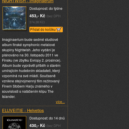
NIGHTWISH - Imaginaerum
Dostupnost: do týdne
453,- Kč
(bez DPH
374,38 Kč)
Imaginaerium bude sedmé studiové
album finské symphonic metalové
skupiny Nightwish. Jeho vydání je
plánováno na 30. listopadu 2011 ve
Finsku (ve zbytku Evropy 2. prosince).
Album bude vyprávět příběh o starém
umírajícím hudebním skladateli, který
vzpomíná na své mládí. Současně
vznikne stejnojmenný film režírovaný
Finem Stobem Harju známého v
souvislosti s natáčením klipu The
Islander.
více...
ELUVEITIE - Helvetios
Dostupnost: do 14 dnů
430,- Kč
(bez DPH